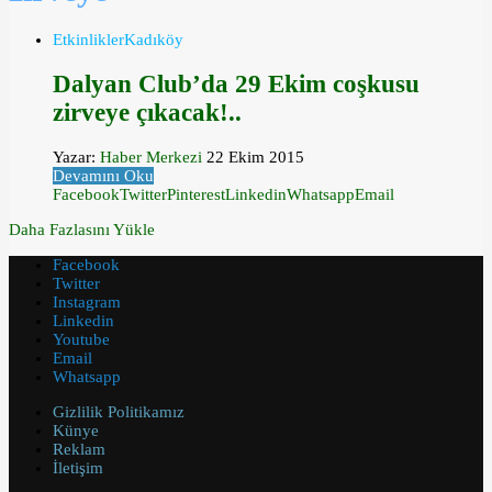
Etkinlikler
Kadıköy
Dalyan Club’da 29 Ekim coşkusu
zirveye çıkacak!..
Yazar:
Haber Merkezi
22 Ekim 2015
Devamını Oku
Facebook
Twitter
Pinterest
Linkedin
Whatsapp
Email
Daha Fazlasını Yükle
Facebook
Twitter
Instagram
Linkedin
Youtube
Email
Whatsapp
Gizlilik Politikamız
Künye
Reklam
İletişim