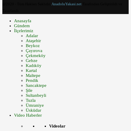
@2020 - Tüm Hakları Saklıdır.
AnadoluYakasi.net
Tarafından Geliştirildi ve
Tasarlandı.
Anasayfa
Gündem
İlçelerimiz
Adalar
Ataşehir
Beykoz
Çayırova
Çekmeköy
Gebze
Kadıköy
Kartal
Maltepe
Pendik
Sancaktepe
Şile
Sultanbeyli
Tuzla
Ümraniye
Üsküdar
Video Haberler
Videolar