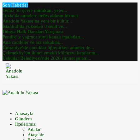
Son Haberler
Temiz bir çevre mümkün, yeter...
Tuzla’da annelere nefes aldıran hizmet
Anadolu Yakası’na yeni bir kültür...
İstanbul’da yükselen 8 semt ve...
Dünya Halk Dansları Yarışması
Pendik’te yağmur suyu kanalı imalatları...
Ana caddeler ve ara sokaklar...
Ümraniye’de çocuklar öğrenirken anneler de...
Çekmeköy’ün ikinci emekli kültürevi kapılarını...
Üsküdar Belediyesi’nde 2026 sünnet şöleni...
Anasayfa
Gündem
İlçelerimiz
Adalar
Ataşehir