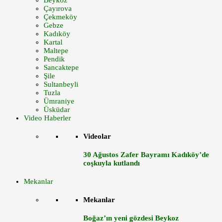
Beykoz
Çayırova
Çekmeköy
Gebze
Kadıköy
Kartal
Maltepe
Pendik
Sancaktepe
Şile
Sultanbeyli
Tuzla
Ümraniye
Üsküdar
Video Haberler
Videolar
30 Ağustos Zafer Bayramı Kadıköy’de
coşkuyla kutlandı
Mekanlar
Mekanlar
Boğaz’ın yeni gözdesi Beykoz