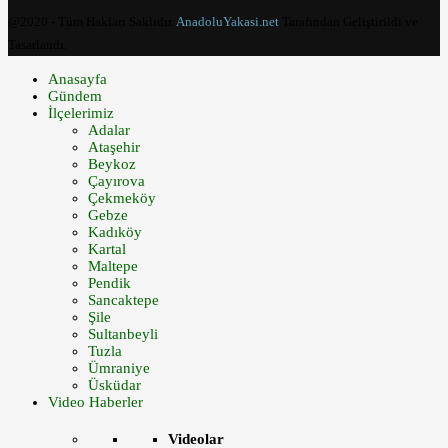
@2020 - Tüm Hakları Saklıdır.
AnadoluYakasi.net
Tarafından Geliştirildi ve
Tasarlandı.
Anasayfa
Gündem
İlçelerimiz
Adalar
Ataşehir
Beykoz
Çayırova
Çekmeköy
Gebze
Kadıköy
Kartal
Maltepe
Pendik
Sancaktepe
Şile
Sultanbeyli
Tuzla
Ümraniye
Üsküdar
Video Haberler
Videolar