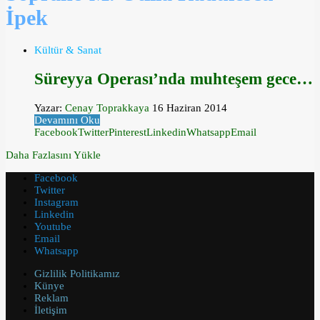
İpek
Kültür & Sanat
Süreyya Operası’nda muhteşem gece…
Yazar:
Cenay Toprakkaya
16 Haziran 2014
Devamını Oku
Facebook
Twitter
Pinterest
Linkedin
Whatsapp
Email
Daha Fazlasını Yükle
Facebook
Twitter
Instagram
Linkedin
Youtube
Email
Whatsapp
Gizlilik Politikamız
Künye
Reklam
İletişim