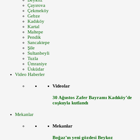
Beykoz
Çayırova
Çekmeköy
Gebze
Kadıköy
Kartal
Maltepe
Pendik
Sancaktepe
Şile
Sultanbeyli
Tuzla
Ümraniye
Üsküdar
Video Haberler
Videolar
30 Ağustos Zafer Bayramı Kadıköy’de
coşkuyla kutlandı
Mekanlar
Mekanlar
Boğaz’ın yeni gözdesi Beykoz