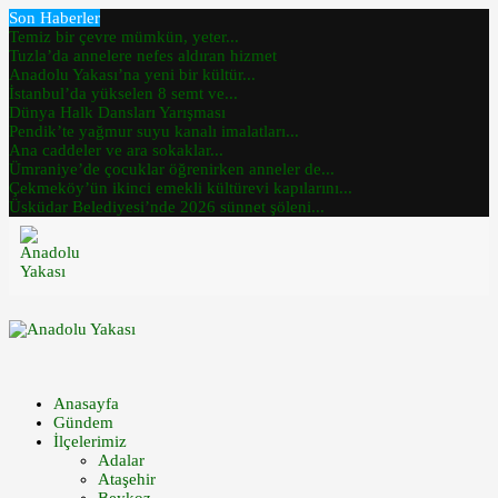
Son Haberler
Temiz bir çevre mümkün, yeter...
Tuzla’da annelere nefes aldıran hizmet
Anadolu Yakası’na yeni bir kültür...
İstanbul’da yükselen 8 semt ve...
Dünya Halk Dansları Yarışması
Pendik’te yağmur suyu kanalı imalatları...
Ana caddeler ve ara sokaklar...
Ümraniye’de çocuklar öğrenirken anneler de...
Çekmeköy’ün ikinci emekli kültürevi kapılarını...
Üsküdar Belediyesi’nde 2026 sünnet şöleni...
Anasayfa
Gündem
İlçelerimiz
Adalar
Ataşehir