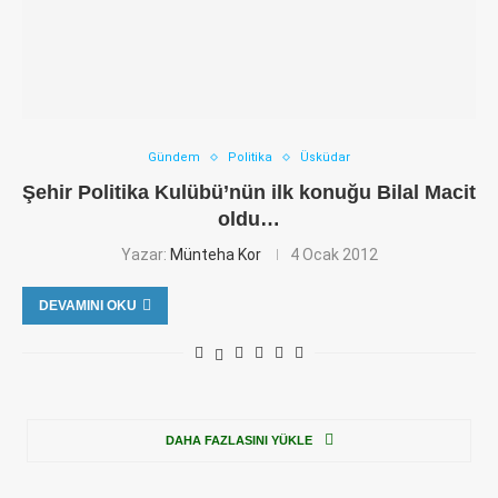
Gündem
Politika
Üsküdar
Şehir Politika Kulübü’nün ilk konuğu Bilal Macit
oldu…
Yazar:
Münteha Kor
4 Ocak 2012
DEVAMINI OKU
DAHA FAZLASINI YÜKLE