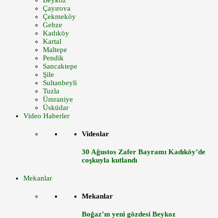
Beykoz
Çayırova
Çekmeköy
Gebze
Kadıköy
Kartal
Maltepe
Pendik
Sancaktepe
Şile
Sultanbeyli
Tuzla
Ümraniye
Üsküdar
Video Haberler
Videolar
30 Ağustos Zafer Bayramı Kadıköy’de
coşkuyla kutlandı
Mekanlar
Mekanlar
Boğaz’ın yeni gözdesi Beykoz