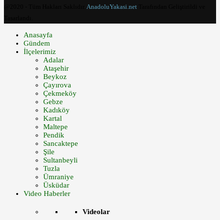
@2020 - Tüm Hakları Saklıdır.
AnadoluYakasi.net
Tarafından Geliştirildi ve
Tasarlandı.
Anasayfa
Gündem
İlçelerimiz
Adalar
Ataşehir
Beykoz
Çayırova
Çekmeköy
Gebze
Kadıköy
Kartal
Maltepe
Pendik
Sancaktepe
Şile
Sultanbeyli
Tuzla
Ümraniye
Üsküdar
Video Haberler
Videolar