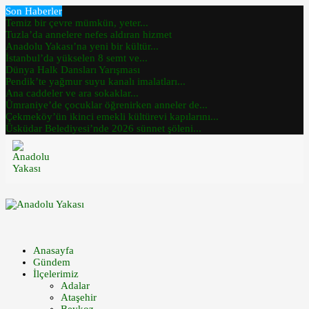
Son Haberler
Temiz bir çevre mümkün, yeter...
Tuzla’da annelere nefes aldıran hizmet
Anadolu Yakası’na yeni bir kültür...
İstanbul’da yükselen 8 semt ve...
Dünya Halk Dansları Yarışması
Pendik’te yağmur suyu kanalı imalatları...
Ana caddeler ve ara sokaklar...
Ümraniye’de çocuklar öğrenirken anneler de...
Çekmeköy’ün ikinci emekli kültürevi kapılarını...
Üsküdar Belediyesi’nde 2026 sünnet şöleni...
Anasayfa
Gündem
İlçelerimiz
Adalar
Ataşehir