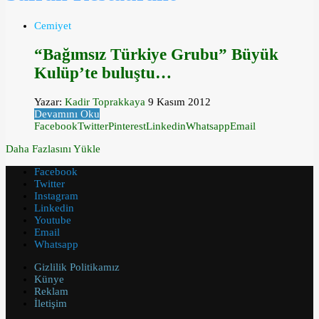
Cemiyet
“Bağımsız Türkiye Grubu” Büyük
Kulüp’te buluştu…
Yazar:
Kadir Toprakkaya
9 Kasım 2012
Devamını Oku
Facebook
Twitter
Pinterest
Linkedin
Whatsapp
Email
Daha Fazlasını Yükle
Facebook
Twitter
Instagram
Linkedin
Youtube
Email
Whatsapp
Gizlilik Politikamız
Künye
Reklam
İletişim