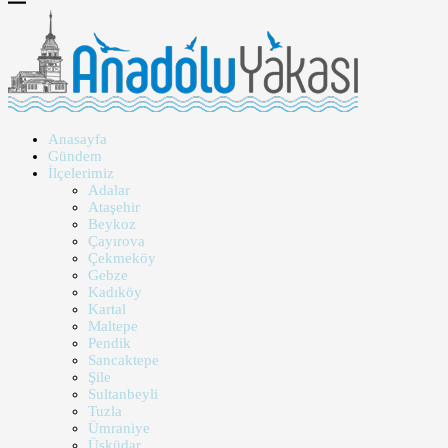
Anasayfa
Gündem
İlçelerimiz
Adalar
Ataşehir
Beykoz
Çayırova
Çekmeköy
Gebze
Kadıköy
Kartal
Maltepe
Pendik
Sancaktepe
Şile
Sultanbeyli
Tuzla
Ümraniye
Üsküdar