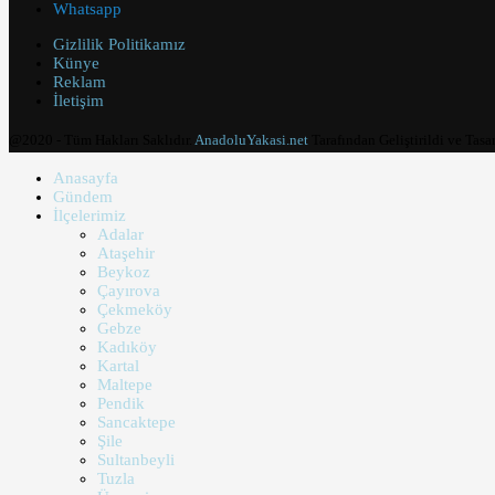
Whatsapp
Gizlilik Politikamız
Künye
Reklam
İletişim
@2020 - Tüm Hakları Saklıdır.
AnadoluYakasi.net
Tarafından Geliştirildi ve Tasa
Anasayfa
Gündem
İlçelerimiz
Adalar
Ataşehir
Beykoz
Çayırova
Çekmeköy
Gebze
Kadıköy
Kartal
Maltepe
Pendik
Sancaktepe
Şile
Sultanbeyli
Tuzla