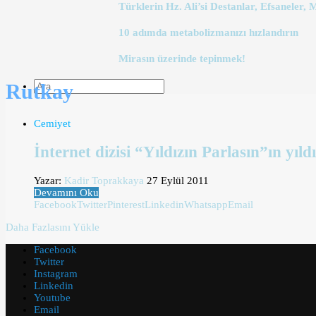
Türklerin Hz. Ali’si Destanlar, Efsaneler, 
10 adımda metabolizmanızı hızlandırın
Mirasın üzerinde tepinmek!
Rutkay
Cemiyet
İnternet dizisi “Yıldızın Parlasın”ın yıl
Yazar:
Kadir Toprakkaya
27 Eylül 2011
Devamını Oku
Facebook
Twitter
Pinterest
Linkedin
Whatsapp
Email
Daha Fazlasını Yükle
Facebook
Twitter
Instagram
Linkedin
Youtube
Email