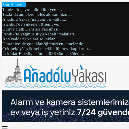
Son Haberler
Temiz bir çevre mümkün, yeter...
Tuzla’da annelere nefes aldıran hizmet
Anadolu Yakası’na yeni bir kültür...
İstanbul’da yükselen 8 semt ve...
Dünya Halk Dansları Yarışması
Pendik’te yağmur suyu kanalı imalatları...
Ana caddeler ve ara sokaklar...
Ümraniye’de çocuklar öğrenirken anneler de...
Çekmeköy’ün ikinci emekli kültürevi kapılarını...
Üsküdar Belediyesi’nde 2026 sünnet şöleni...