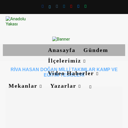
Anasayfa
Gündem
İlçelerimiz
RIVA HASAN DOĞAN MILLI TAKIMLAR KAMP VE
Video Haberler
EĞITIM TESISLERI
Mekanlar
Yazarlar