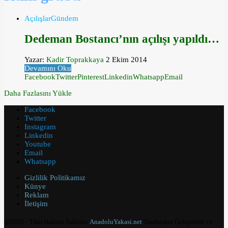
Açılışlar
Gündem
Dedeman Bostancı’nın açılışı yapıldı…
Yazar:
Kadir Toprakkaya
2 Ekim 2014
Devamını Oku
Facebook
Twitter
Pinterest
Linkedin
Whatsapp
Email
Daha Fazlasını Yükle
Facebook
Twitter
Instagram
Linkedin
Youtube
Email
Whatsapp
Gizlilik Politikamız
Künye
Reklam
İletişim
@2020 - Tüm Hakları Saklıdır.
AnadoluYakasi.net
Tarafından Geliştirildi ve