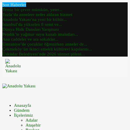
Son Haberler
Temiz bir çevre mümkün, yeter...
Tuzla’da annelere nefes aldıran hizmet
Anadolu Yakası’na yeni bir kültür...
İstanbul’da yükselen 8 semt ve...
Dünya Halk Dansları Yarışması
Pendik’te yağmur suyu kanalı imalatları...
Ana caddeler ve ara sokaklar...
Ümraniye’de çocuklar öğrenirken anneler de...
Çekmeköy’ün ikinci emekli kültürevi kapılarını...
Üsküdar Belediyesi’nde 2026 sünnet şöleni...
Anasayfa
Gündem
İlçelerimiz
Adalar
Ataşehir