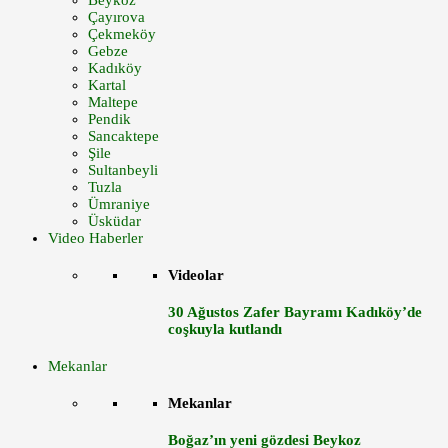
Beykoz
Çayırova
Çekmeköy
Gebze
Kadıköy
Kartal
Maltepe
Pendik
Sancaktepe
Şile
Sultanbeyli
Tuzla
Ümraniye
Üsküdar
Video Haberler
Videolar
30 Ağustos Zafer Bayramı Kadıköy’de
coşkuyla kutlandı
Mekanlar
Mekanlar
Boğaz’ın yeni gözdesi Beykoz