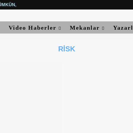
ÜMKÜN, YETER...
Video Haberler
Mekanlar
Yazar
RISK