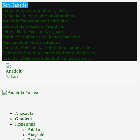
Son Haberler
Temiz bir çevre mümkün, yeter...
Tuzla’da annelere nefes aldıran hizmet
Anadolu Yakası’na yeni bir kültür...
İstanbul’da yükselen 8 semt ve...
Dünya Halk Dansları Yarışması
Pendik’te yağmur suyu kanalı imalatları...
Ana caddeler ve ara sokaklar...
Ümraniye’de çocuklar öğrenirken anneler de...
Çekmeköy’ün ikinci emekli kültürevi kapılarını...
Üsküdar Belediyesi’nde 2026 sünnet şöleni...
Anasayfa
Gündem
İlçelerimiz
Adalar
Ataşehir