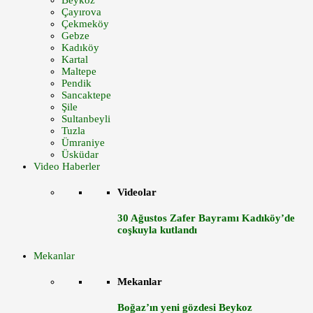
Beykoz
Çayırova
Çekmeköy
Gebze
Kadıköy
Kartal
Maltepe
Pendik
Sancaktepe
Şile
Sultanbeyli
Tuzla
Ümraniye
Üsküdar
Video Haberler
Videolar
30 Ağustos Zafer Bayramı Kadıköy’de
coşkuyla kutlandı
Mekanlar
Mekanlar
Boğaz’ın yeni gözdesi Beykoz