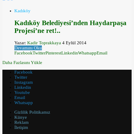
Kadıköy
Kadıköy Belediyesi’nden Haydarpaşa
Projesi’ne ret!..
Yazar:
Kadir Toprakkaya
4 Eylül 2014
Devamını Oku
Facebook
Twitter
Pinterest
Linkedin
Whatsapp
Email
Daha Fazlasını Yükle
Facebook
Twitter
Instagram
Linkedin
Youtube
Email
Whatsapp
Gizlilik Politikamız
Künye
Reklam
İletişim