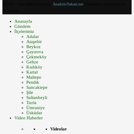
@2020 - Tüm Hakları Saklıdır.
AnadoluYakasi.net
Tarafından Geliştirildi ve
Tasarlandı.
Anasayfa
Gündem
İlçelerimiz
Adalar
Ataşehir
Beykoz
Çayırova
Çekmeköy
Gebze
Kadıköy
Kartal
Maltepe
Pendik
Sancaktepe
Şile
Sultanbeyli
Tuzla
Ümraniye
Üsküdar
Video Haberler
Videolar