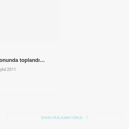
lonunda toplandı…
ylül 2011
DAHA FAZLASINI YÜKLE