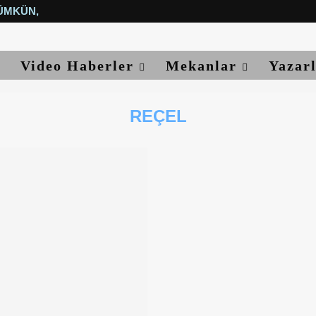
ÜMKÜN, YETER...
Video Haberler
Mekanlar
Yazar
REÇEL