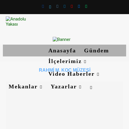
Anasayfa
Gündem
İlçelerimiz
RAHMI M. KOÇ MÜZESI
Video Haberler
Mekanlar
Yazarlar