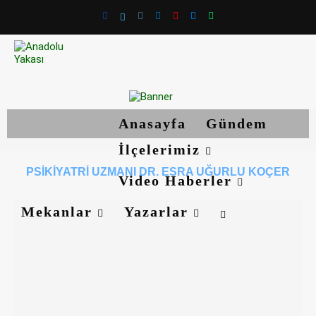
Anasayfa
Gündem
İlçelerimiz
PSIKIYATRI UZMANI DR. ESRA UĞURLU KOÇER
Video Haberler
Mekanlar
Yazarlar