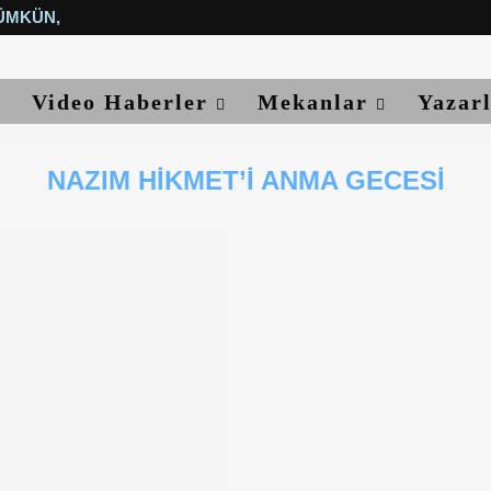
ÜMKÜN, YETER...
Video Haberler
Mekanlar
Yazar
NAZIM HIKMET’I ANMA GECESI