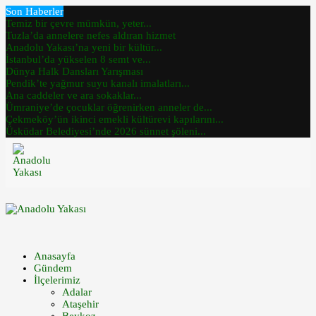
Son Haberler
Temiz bir çevre mümkün, yeter...
Tuzla’da annelere nefes aldıran hizmet
Anadolu Yakası’na yeni bir kültür...
İstanbul’da yükselen 8 semt ve...
Dünya Halk Dansları Yarışması
Pendik’te yağmur suyu kanalı imalatları...
Ana caddeler ve ara sokaklar...
Ümraniye’de çocuklar öğrenirken anneler de...
Çekmeköy’ün ikinci emekli kültürevi kapılarını...
Üsküdar Belediyesi’nde 2026 sünnet şöleni...
Anasayfa
Gündem
İlçelerimiz
Adalar
Ataşehir