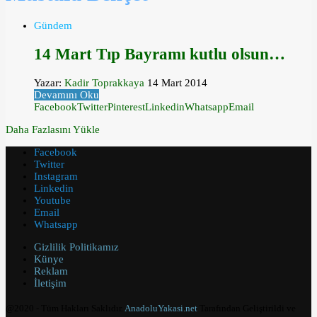
Gündem
14 Mart Tıp Bayramı kutlu olsun…
Yazar:
Kadir Toprakkaya
14 Mart 2014
Devamını Oku
Facebook
Twitter
Pinterest
Linkedin
Whatsapp
Email
Daha Fazlasını Yükle
Facebook
Twitter
Instagram
Linkedin
Youtube
Email
Whatsapp
Gizlilik Politikamız
Künye
Reklam
İletişim
@2020 - Tüm Hakları Saklıdır.
AnadoluYakasi.net
Tarafından Geliştirildi ve