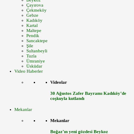
Beykoz
Çayırova
Çekmeköy
Gebze
Kadıköy
Kartal
Maltepe
Pendik
Sancaktepe
Şile
Sultanbeyli
Tuzla
Ümraniye
Üsküdar
Video Haberler
Videolar
30 Ağustos Zafer Bayramı Kadıköy’de
coşkuyla kutlandı
Mekanlar
Mekanlar
Boğaz’ın yeni gözdesi Beykoz