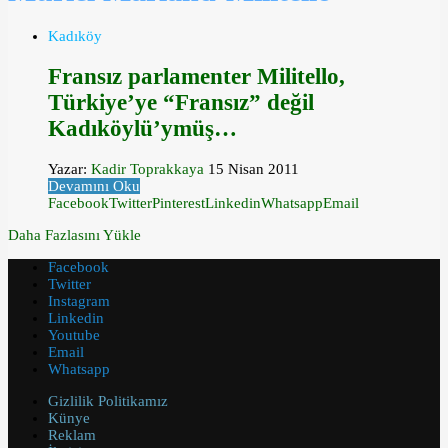
Kadıköy
Fransız parlamenter Militello,
Türkiye’ye “Fransız” değil
Kadıköylü’ymüş…
Yazar:
Kadir Toprakkaya
15 Nisan 2011
Devamını Oku
Facebook
Twitter
Pinterest
Linkedin
Whatsapp
Email
Daha Fazlasını Yükle
Facebook
Twitter
Instagram
Linkedin
Youtube
Email
Whatsapp
Gizlilik Politikamız
Künye
Reklam