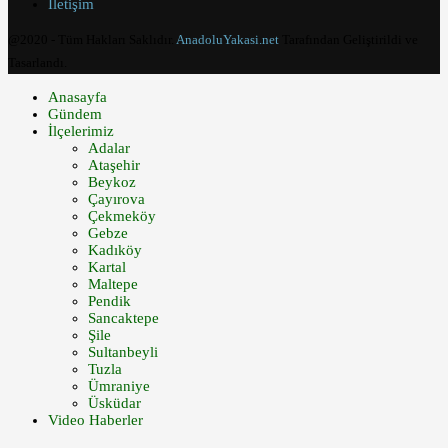
İletişim
@2020 - Tüm Hakları Saklıdır.
AnadoluYakasi.net
Tarafından Geliştirildi ve
Tasarlandı.
Anasayfa
Gündem
İlçelerimiz
Adalar
Ataşehir
Beykoz
Çayırova
Çekmeköy
Gebze
Kadıköy
Kartal
Maltepe
Pendik
Sancaktepe
Şile
Sultanbeyli
Tuzla
Ümraniye
Üsküdar
Video Haberler