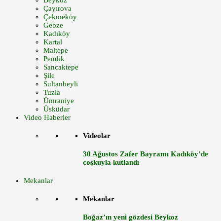
Beykoz
Çayırova
Çekmeköy
Gebze
Kadıköy
Kartal
Maltepe
Pendik
Sancaktepe
Şile
Sultanbeyli
Tuzla
Ümraniye
Üsküdar
Video Haberler
Videolar
30 Ağustos Zafer Bayramı Kadıköy’de
coşkuyla kutlandı
Mekanlar
Mekanlar
Boğaz’ın yeni gözdesi Beykoz