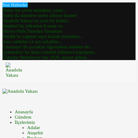
Son Haberler
Temiz bir çevre mümkün, yeter...
Tuzla’da annelere nefes aldıran hizmet
Anadolu Yakası’na yeni bir kültür...
İstanbul’da yükselen 8 semt ve...
Dünya Halk Dansları Yarışması
Pendik’te yağmur suyu kanalı imalatları...
Ana caddeler ve ara sokaklar...
Ümraniye’de çocuklar öğrenirken anneler de...
Çekmeköy’ün ikinci emekli kültürevi kapılarını...
Üsküdar Belediyesi’nde 2026 sünnet şöleni...
Anasayfa
Gündem
İlçelerimiz
Adalar
Ataşehir