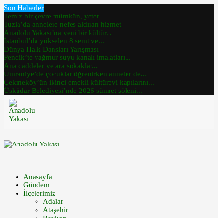
Son Haberler
Temiz bir çevre mümkün, yeter...
Tuzla’da annelere nefes aldıran hizmet
Anadolu Yakası’na yeni bir kültür...
İstanbul’da yükselen 8 semt ve...
Dünya Halk Dansları Yarışması
Pendik’te yağmur suyu kanalı imalatları...
Ana caddeler ve ara sokaklar...
Ümraniye’de çocuklar öğrenirken anneler de...
Çekmeköy’ün ikinci emekli kültürevi kapılarını...
Üsküdar Belediyesi’nde 2026 sünnet şöleni...
Anasayfa
Gündem
İlçelerimiz
Adalar
Ataşehir