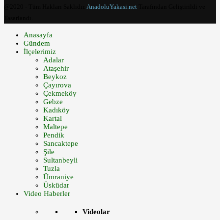
@2020 - Tüm Hakları Saklıdır.
AnadoluYakasi.net
Tarafından Geliştirildi ve
Tasarlandı.
Anasayfa
Gündem
İlçelerimiz
Adalar
Ataşehir
Beykoz
Çayırova
Çekmeköy
Gebze
Kadıköy
Kartal
Maltepe
Pendik
Sancaktepe
Şile
Sultanbeyli
Tuzla
Ümraniye
Üsküdar
Video Haberler
Videolar