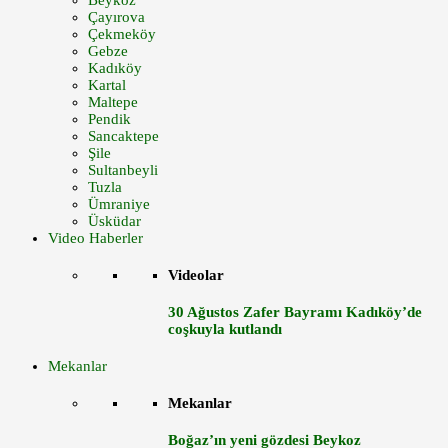
Beykoz
Çayırova
Çekmeköy
Gebze
Kadıköy
Kartal
Maltepe
Pendik
Sancaktepe
Şile
Sultanbeyli
Tuzla
Ümraniye
Üsküdar
Video Haberler
Videolar
30 Ağustos Zafer Bayramı Kadıköy’de
coşkuyla kutlandı
Mekanlar
Mekanlar
Boğaz’ın yeni gözdesi Beykoz