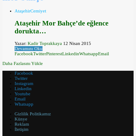
Ataşehir
Cemiyet
Ataşehir Mor Bahçe’de eğlence
dorukta…
Yazar:
Kadir Toprakkaya
12 Nisan 2015
Devamını Oku
Facebook
Twitter
Pinterest
Linkedin
Whatsapp
Email
Daha Fazlasını Yükle
Facebook
Twitter
Instagram
Linkedin
Youtube
Email
Whatsapp
Gizlilik Politikamız
Künye
Reklam
İletişim