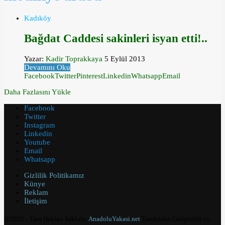
Kadıköy
Bağdat Caddesi sakinleri isyan etti!..
Yazar:
Kadir Toprakkaya
5 Eylül 2013
Devamını Oku
Facebook
Twitter
Pinterest
Linkedin
Whatsapp
Email
Daha Fazlasını Yükle
Facebook
Twitter
Instagram
Linkedin
Youtube
Email
Whatsapp
Gizlilik Politikamız
Künye
Reklam
İletişim
@2020 - Tüm Hakları Saklıdır.
AnadoluYakasi.net
Tarafından Geliştirildi ve