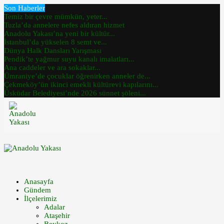
Son Haberler
Temiz bir çevre mümkün, yeter...
Tuzla’da annelere nefes aldıran hizmet
Anadolu Yakası’na yeni bir kültür...
İstanbul’da yükselen 8 semt ve...
Dünya Halk Dansları Yarışması
Pendik’te yağmur suyu kanalı imalatları...
Ana caddeler ve ara sokaklar...
Ümraniye’de çocuklar öğrenirken anneler de...
Çekmeköy’ün ikinci emekli kültürevi kapılarını...
Üsküdar Belediyesi’nde 2026 sünnet şöleni...
Anasayfa
Gündem
İlçelerimiz
Adalar
Ataşehir