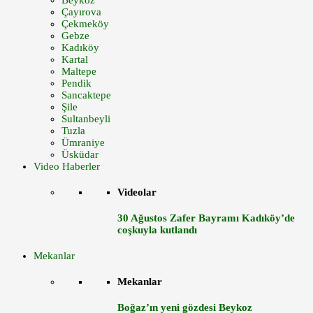
Beykoz
Çayırova
Çekmeköy
Gebze
Kadıköy
Kartal
Maltepe
Pendik
Sancaktepe
Şile
Sultanbeyli
Tuzla
Ümraniye
Üsküdar
Video Haberler
Videolar
30 Ağustos Zafer Bayramı Kadıköy’de
coşkuyla kutlandı
Mekanlar
Mekanlar
Boğaz’ın yeni gözdesi Beykoz