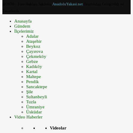
@2020 - Tüm Hakları Saklıdır.
AnadoluYakasi.net
Tarafından Geliştirildi ve
Tasarlandı.
Anasayfa
Gündem
İlçelerimiz
Adalar
Ataşehir
Beykoz
Çayırova
Çekmeköy
Gebze
Kadıköy
Kartal
Maltepe
Pendik
Sancaktepe
Şile
Sultanbeyli
Tuzla
Ümraniye
Üsküdar
Video Haberler
Videolar