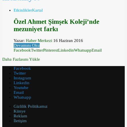
Etkinlikler
Kartal
Özel Ahmet Şimşek Koleji’nde
mezuniyet farkı
Yazar:
Haber Merkezi
16 Haziran 2016
Devamını Oku
Facebook
Twitter
Pinterest
Linkedin
Whatsapp
Email
Daha Fazlasını Yükle
Facebook
Twitter
Instagram
Linkedin
Youtube
Email
Whatsapp
Gizlilik Politikamız
Künye
Reklam
İletişim