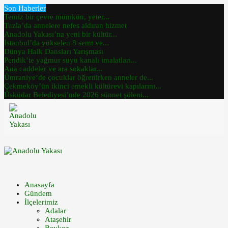
Son Haberler
Temiz bir çevre mümkün, yeter...
Tuzla’da annelere nefes aldıran hizmet
Anadolu Yakası’na yeni bir kültür...
İstanbul’da yükselen 8 semt ve...
Dünya Halk Dansları Yarışması
Pendik’te yağmur suyu kanalı imalatları...
Ana caddeler ve ara sokaklar...
Ümraniye’de çocuklar öğrenirken anneler de...
Çekmeköy’ün ikinci emekli kültürevi kapılarını...
Üsküdar Belediyesi’nde 2026 sünnet şöleni...
Anasayfa
Gündem
İlçelerimiz
Adalar
Ataşehir