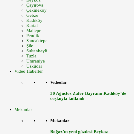
Beykoz
Çayırova
Çekmeköy
Gebze
Kadıköy
Kartal
Maltepe
Pendik
Sancaktepe
Şile
Sultanbeyli
Tuzla
Ümraniye
Üsküdar
Video Haberler
Videolar
30 Ağustos Zafer Bayramı Kadıköy’de
coşkuyla kutlandı
Mekanlar
Mekanlar
Boğaz’ın yeni gözdesi Beykoz