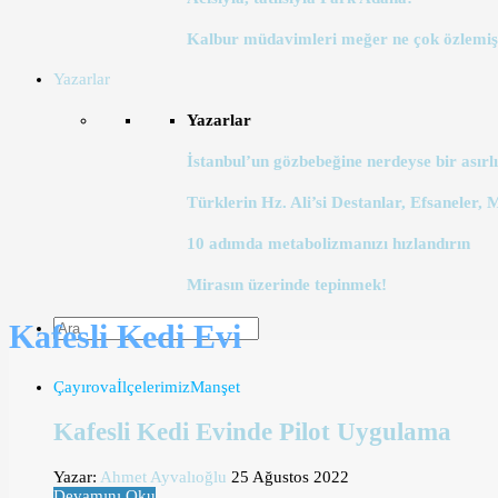
Kalbur müdavimleri meğer ne çok özlemiş
Yazarlar
Yazarlar
İstanbul’un gözbebeğine nerdeyse bir asırlı
Türklerin Hz. Ali’si Destanlar, Efsaneler, 
10 adımda metabolizmanızı hızlandırın
Mirasın üzerinde tepinmek!
Kafesli Kedi Evi
Çayırova
İlçelerimiz
Manşet
Kafesli Kedi Evinde Pilot Uygulama
Yazar:
Ahmet Ayvalıoğlu
25 Ağustos 2022
Devamını Oku