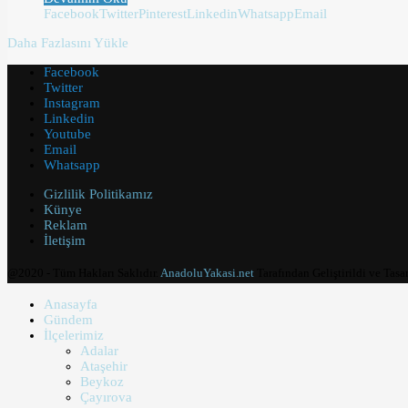
Facebook
Twitter
Pinterest
Linkedin
Whatsapp
Email
Daha Fazlasını Yükle
Facebook
Twitter
Instagram
Linkedin
Youtube
Email
Whatsapp
Gizlilik Politikamız
Künye
Reklam
İletişim
@2020 - Tüm Hakları Saklıdır.
AnadoluYakasi.net
Tarafından Geliştirildi ve Tasa
Anasayfa
Gündem
İlçelerimiz
Adalar
Ataşehir
Beykoz
Çayırova