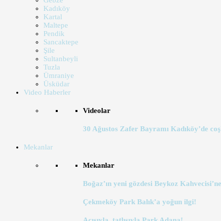
Gebze
Kadıköy
Kartal
Maltepe
Pendik
Sancaktepe
Şile
Sultanbeyli
Tuzla
Ümraniye
Üsküdar
Video Haberler
Videolar
30 Ağustos Zafer Bayramı Kadıköy’de coş
Mekanlar
Mekanlar
Boğaz’ın yeni gözdesi Beykoz Kahvecisi’ne
Çekmeköy Park Balık’a yoğun ilgi!
Acısıyla, tatlısıyla Park Adana!