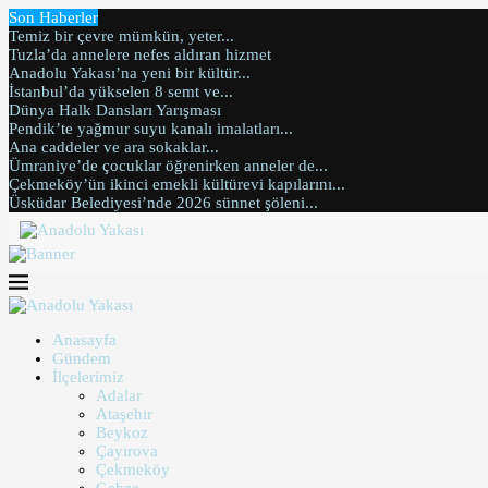
Son Haberler
Temiz bir çevre mümkün, yeter...
Tuzla’da annelere nefes aldıran hizmet
Anadolu Yakası’na yeni bir kültür...
İstanbul’da yükselen 8 semt ve...
Dünya Halk Dansları Yarışması
Pendik’te yağmur suyu kanalı imalatları...
Ana caddeler ve ara sokaklar...
Ümraniye’de çocuklar öğrenirken anneler de...
Çekmeköy’ün ikinci emekli kültürevi kapılarını...
Üsküdar Belediyesi’nde 2026 sünnet şöleni...
Anasayfa
Gündem
İlçelerimiz
Adalar
Ataşehir
Beykoz
Çayırova
Çekmeköy