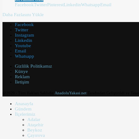
Facebook
Twitter
Pinterest
Linkedin
Whatsapp
Email
Daha Fazlasını Yükle
Facebook
Twitter
Instagram
Linkedin
Youtube
Email
Whatsapp
Gizlilik Politikamız
Künye
Reklam
İletişim
@2020 - Tüm Hakları Saklıdır.
AnadoluYakasi.net
Tarafından Geliştirildi ve Tasa
Anasayfa
Gündem
İlçelerimiz
Adalar
Ataşehir
Beykoz
Çayırova