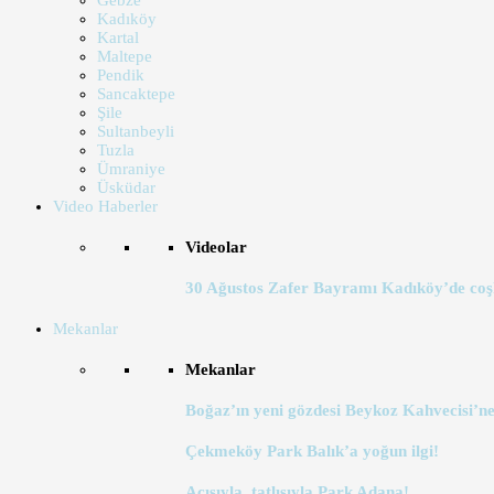
Gebze
Kadıköy
Kartal
Maltepe
Pendik
Sancaktepe
Şile
Sultanbeyli
Tuzla
Ümraniye
Üsküdar
Video Haberler
Videolar
30 Ağustos Zafer Bayramı Kadıköy’de coş
Mekanlar
Mekanlar
Boğaz’ın yeni gözdesi Beykoz Kahvecisi’ne
Çekmeköy Park Balık’a yoğun ilgi!
Acısıyla, tatlısıyla Park Adana!