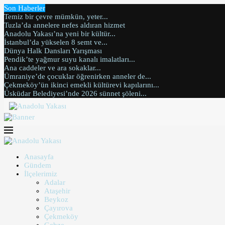
Son Haberler
Temiz bir çevre mümkün, yeter...
Tuzla’da annelere nefes aldıran hizmet
Anadolu Yakası’na yeni bir kültür...
İstanbul’da yükselen 8 semt ve...
Dünya Halk Dansları Yarışması
Pendik’te yağmur suyu kanalı imalatları...
Ana caddeler ve ara sokaklar...
Ümraniye’de çocuklar öğrenirken anneler de...
Çekmeköy’ün ikinci emekli kültürevi kapılarını...
Üsküdar Belediyesi’nde 2026 sünnet şöleni...
Anasayfa
Gündem
İlçelerimiz
Adalar
Ataşehir
Beykoz
Çayırova
Çekmeköy