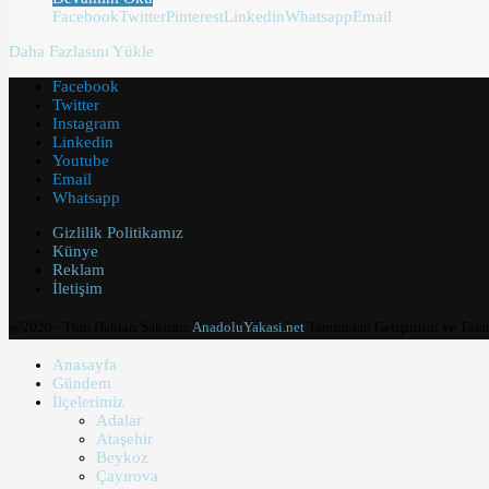
Facebook
Twitter
Pinterest
Linkedin
Whatsapp
Email
Daha Fazlasını Yükle
Facebook
Twitter
Instagram
Linkedin
Youtube
Email
Whatsapp
Gizlilik Politikamız
Künye
Reklam
İletişim
@2020 - Tüm Hakları Saklıdır.
AnadoluYakasi.net
Tarafından Geliştirildi ve Tasa
Anasayfa
Gündem
İlçelerimiz
Adalar
Ataşehir
Beykoz
Çayırova