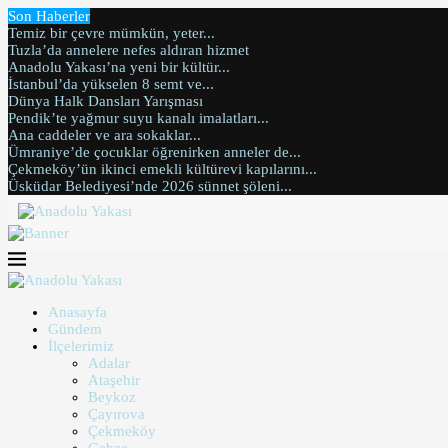
Son Haberler
Temiz bir çevre mümkün, yeter...
Tuzla’da annelere nefes aldıran hizmet
Anadolu Yakası’na yeni bir kültür...
İstanbul’da yükselen 8 semt ve...
Dünya Halk Dansları Yarışması
Pendik’te yağmur suyu kanalı imalatları...
Ana caddeler ve ara sokaklar...
Ümraniye’de çocuklar öğrenirken anneler de...
Çekmeköy’ün ikinci emekli kültürevi kapılarını...
Üsküdar Belediyesi’nde 2026 sünnet şöleni...
Anasayfa
Gündem
İlçelerimiz
Adalar
Ataşehir
Beykoz
Çayırova
Çekmeköy