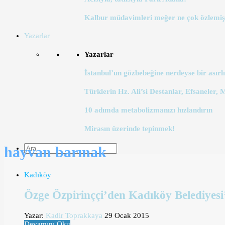
Kalbur müdavimleri meğer ne çok özlemiş
Yazarlar
Yazarlar
İstanbul’un gözbebeğine nerdeyse bir asırlı
Türklerin Hz. Ali’si Destanlar, Efsaneler, 
10 adımda metabolizmanızı hızlandırın
Mirasın üzerinde tepinmek!
hayvan barınak
Kadıköy
Özge Özpirinççi’den Kadıköy Belediyes
Yazar:
Kadir Toprakkaya
29 Ocak 2015
Devamını Oku