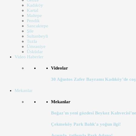
Gebze
Kadıköy
Kartal
Maltepe
Pendik
Sancaktepe
Şile
Sultanbeyli
Tuzla
Ümraniye
Üsküdar
Video Haberler
Videolar
30 Ağustos Zafer Bayramı Kadıköy’de coş
Mekanlar
Mekanlar
Boğaz’ın yeni gözdesi Beykoz Kahvecisi’ne
Çekmeköy Park Balık’a yoğun ilgi!
Acısıyla, tatlısıyla Park Adana!