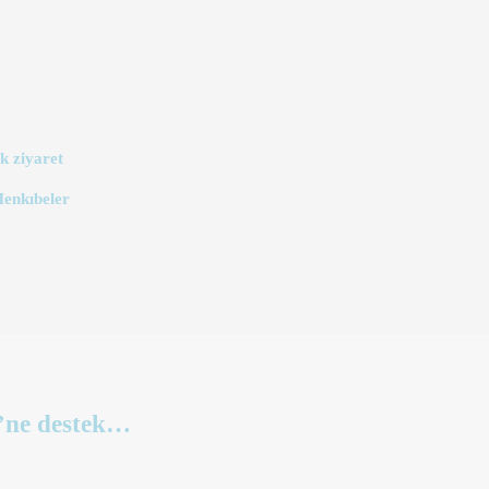
k ziyaret
Menkıbeler
i’ne destek…