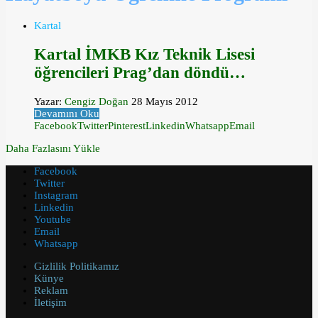
Kartal
Kartal İMKB Kız Teknik Lisesi
öğrencileri Prag’dan döndü…
Yazar:
Cengiz Doğan
28 Mayıs 2012
Devamını Oku
Facebook
Twitter
Pinterest
Linkedin
Whatsapp
Email
Daha Fazlasını Yükle
Facebook
Twitter
Instagram
Linkedin
Youtube
Email
Whatsapp
Gizlilik Politikamız
Künye
Reklam
İletişim