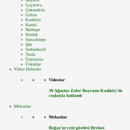
Beykoz
Çayırova
Çekmeköy
Gebze
Kadıköy
Kartal
Maltepe
Pendik
Sancaktepe
Şile
Sultanbeyli
Tuzla
Ümraniye
Üsküdar
Video Haberler
Videolar
30 Ağustos Zafer Bayramı Kadıköy’de
coşkuyla kutlandı
Mekanlar
Mekanlar
Boğaz’ın yeni gözdesi Beykoz