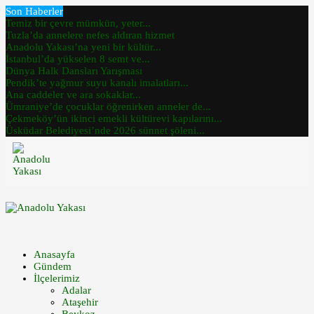
Son Haberler
Temiz bir çevre mümkün, yeter...
Tuzla’da annelere nefes aldıran hizmet
Anadolu Yakası’na yeni bir kültür...
İstanbul’da yükselen 8 semt ve...
Dünya Halk Dansları Yarışması
Pendik’te yağmur suyu kanalı imalatları...
Ana caddeler ve ara sokaklar...
Ümraniye’de çocuklar öğrenirken anneler de...
Çekmeköy’ün ikinci emekli kültürevi kapılarını...
Üsküdar Belediyesi’nde 2026 sünnet şöleni...
Anasayfa
Gündem
İlçelerimiz
Adalar
Ataşehir