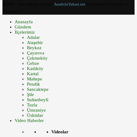
@2020 - Tüm Hakları Saklıdır.
AnadoluYakasi.net
Tarafından Geliştirildi ve
Tasarlandı.
Anasayfa
Gündem
İlçelerimiz
Adalar
Ataşehir
Beykoz
Çayırova
Çekmeköy
Gebze
Kadıköy
Kartal
Maltepe
Pendik
Sancaktepe
Şile
Sultanbeyli
Tuzla
Ümraniye
Üsküdar
Video Haberler
Videolar