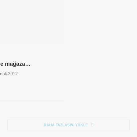
y’e mağaza…
cak 2012
DAHA FAZLASINI YÜKLE