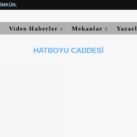
ÜMKÜN, YETER...
Video Haberler
Mekanlar
Yazar
HATBOYU CADDESI