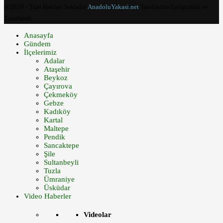
@2020 - Tüm Hakları Saklıdır.
AnadoluYakasi.net
Tarafından Geliştirildi ve
Tasarlandı.
Anasayfa
Gündem
İlçelerimiz
Adalar
Ataşehir
Beykoz
Çayırova
Çekmeköy
Gebze
Kadıköy
Kartal
Maltepe
Pendik
Sancaktepe
Şile
Sultanbeyli
Tuzla
Ümraniye
Üsküdar
Video Haberler
Videolar