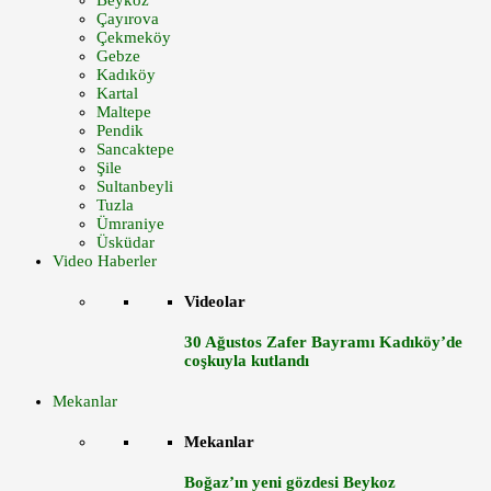
Beykoz
Çayırova
Çekmeköy
Gebze
Kadıköy
Kartal
Maltepe
Pendik
Sancaktepe
Şile
Sultanbeyli
Tuzla
Ümraniye
Üsküdar
Video Haberler
Videolar
30 Ağustos Zafer Bayramı Kadıköy’de
coşkuyla kutlandı
Mekanlar
Mekanlar
Boğaz’ın yeni gözdesi Beykoz