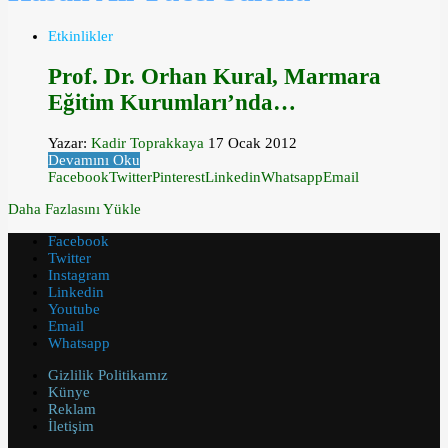
Etkinlikler
Prof. Dr. Orhan Kural, Marmara
Eğitim Kurumları’nda…
Yazar:
Kadir Toprakkaya
17 Ocak 2012
Devamını Oku
Facebook
Twitter
Pinterest
Linkedin
Whatsapp
Email
Daha Fazlasını Yükle
Facebook
Twitter
Instagram
Linkedin
Youtube
Email
Whatsapp
Gizlilik Politikamız
Künye
Reklam
İletişim