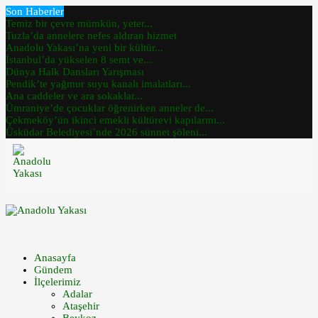
Son Haberler
Temiz bir çevre mümkün, yeter...
Tuzla’da annelere nefes aldıran hizmet
Anadolu Yakası’na yeni bir kültür...
İstanbul’da yükselen 8 semt ve...
Dünya Halk Dansları Yarışması
Pendik’te yağmur suyu kanalı imalatları...
Ana caddeler ve ara sokaklar...
Ümraniye’de çocuklar öğrenirken anneler de...
Çekmeköy’ün ikinci emekli kültürevi kapılarını...
Üsküdar Belediyesi’nde 2026 sünnet şöleni...
Anasayfa
Gündem
İlçelerimiz
Adalar
Ataşehir