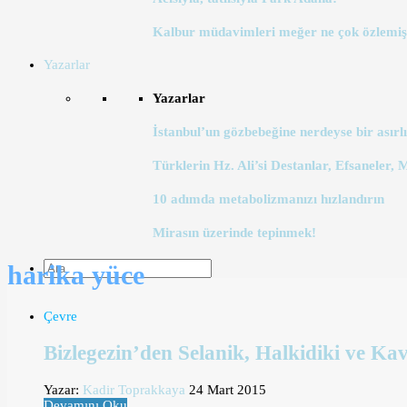
Kalbur müdavimleri meğer ne çok özlemiş
Yazarlar
Yazarlar
İstanbul’un gözbebeğine nerdeyse bir asırlı
Türklerin Hz. Ali’si Destanlar, Efsaneler, 
10 adımda metabolizmanızı hızlandırın
Mirasın üzerinde tepinmek!
harika yüce
Çevre
Bizlegezin’den Selanik, Halkidiki ve K
Yazar:
Kadir Toprakkaya
24 Mart 2015
Devamını Oku