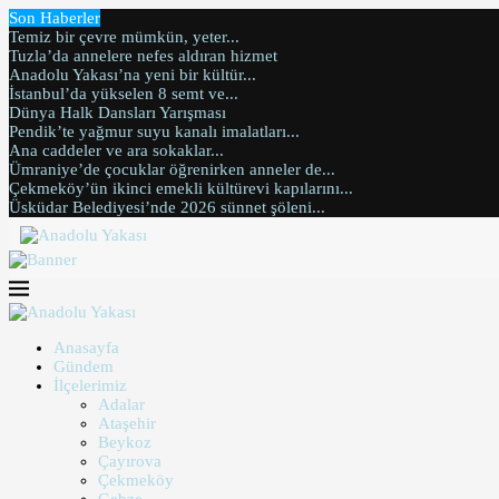
Son Haberler
Temiz bir çevre mümkün, yeter...
Tuzla’da annelere nefes aldıran hizmet
Anadolu Yakası’na yeni bir kültür...
İstanbul’da yükselen 8 semt ve...
Dünya Halk Dansları Yarışması
Pendik’te yağmur suyu kanalı imalatları...
Ana caddeler ve ara sokaklar...
Ümraniye’de çocuklar öğrenirken anneler de...
Çekmeköy’ün ikinci emekli kültürevi kapılarını...
Üsküdar Belediyesi’nde 2026 sünnet şöleni...
Anasayfa
Gündem
İlçelerimiz
Adalar
Ataşehir
Beykoz
Çayırova
Çekmeköy