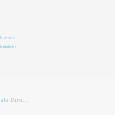
k ziyaret
Menkıbeler
avala Turu…