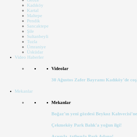
Gebze
Kadıköy
Kartal
Maltepe
Pendik
Sancaktepe
Şile
Sultanbeyli
Tuzla
Ümraniye
Üsküdar
Video Haberler
Videolar
30 Ağustos Zafer Bayramı Kadıköy’de coş
Mekanlar
Mekanlar
Boğaz’ın yeni gözdesi Beykoz Kahvecisi’ne
Çekmeköy Park Balık’a yoğun ilgi!
Acısıyla, tatlısıyla Park Adana!