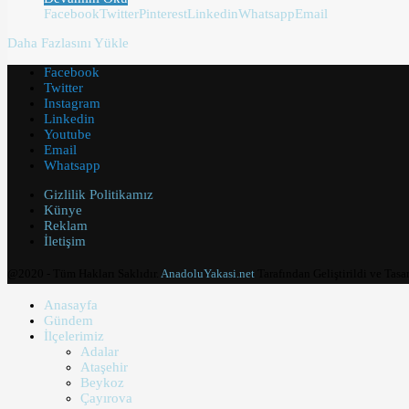
Facebook
Twitter
Pinterest
Linkedin
Whatsapp
Email
Daha Fazlasını Yükle
Facebook
Twitter
Instagram
Linkedin
Youtube
Email
Whatsapp
Gizlilik Politikamız
Künye
Reklam
İletişim
@2020 - Tüm Hakları Saklıdır.
AnadoluYakasi.net
Tarafından Geliştirildi ve Tasa
Anasayfa
Gündem
İlçelerimiz
Adalar
Ataşehir
Beykoz
Çayırova