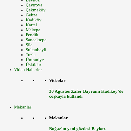
Beykoz
Çayırova
Çekmeköy
Gebze
Kadıköy
Kartal
Maltepe
Pendik
Sancaktepe
Şile
Sultanbeyli
Tuzla
Ümraniye
Üsküdar
Video Haberler
Videolar
30 Ağustos Zafer Bayramı Kadıköy’de
coşkuyla kutlandı
Mekanlar
Mekanlar
Boğaz’ın yeni gözdesi Beykoz