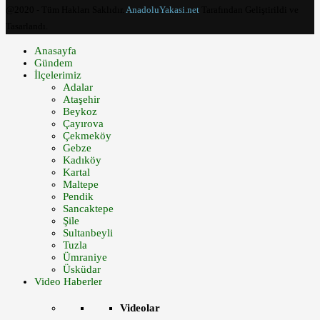
@2020 - Tüm Hakları Saklıdır.
AnadoluYakasi.net
Tarafından Geliştirildi ve
Tasarlandı.
Anasayfa
Gündem
İlçelerimiz
Adalar
Ataşehir
Beykoz
Çayırova
Çekmeköy
Gebze
Kadıköy
Kartal
Maltepe
Pendik
Sancaktepe
Şile
Sultanbeyli
Tuzla
Ümraniye
Üsküdar
Video Haberler
Videolar