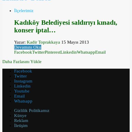
İlçelerimiz
Kadıköy Belediyesi saldırıyı kınadı,
konser iptal…
Yazar:
Kadir Toprakkaya
15 Mayıs 2013
Devamını Oku
Facebook
Twitter
Pinterest
Linkedin
Whatsapp
Email
Daha Fazlasını Yükle
Facebook
Twitter
Instagram
Linkedin
Youtube
Email
Whatsapp
Gizlilik Politikamız
Künye
Reklam
İletişim