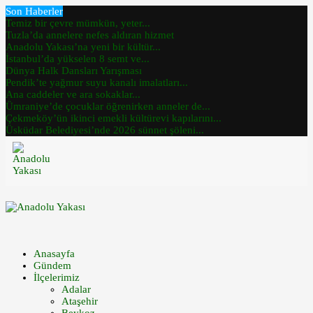
Son Haberler
Temiz bir çevre mümkün, yeter...
Tuzla’da annelere nefes aldıran hizmet
Anadolu Yakası’na yeni bir kültür...
İstanbul’da yükselen 8 semt ve...
Dünya Halk Dansları Yarışması
Pendik’te yağmur suyu kanalı imalatları...
Ana caddeler ve ara sokaklar...
Ümraniye’de çocuklar öğrenirken anneler de...
Çekmeköy’ün ikinci emekli kültürevi kapılarını...
Üsküdar Belediyesi’nde 2026 sünnet şöleni...
Anasayfa
Gündem
İlçelerimiz
Adalar
Ataşehir