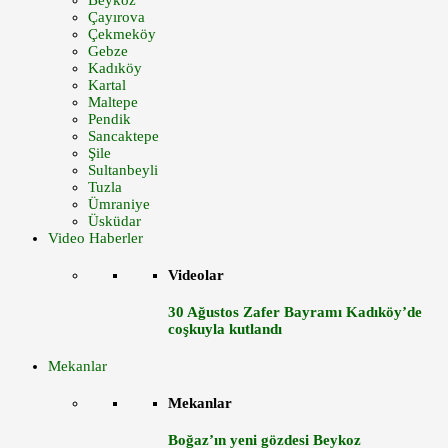
Beykoz
Çayırova
Çekmeköy
Gebze
Kadıköy
Kartal
Maltepe
Pendik
Sancaktepe
Şile
Sultanbeyli
Tuzla
Ümraniye
Üsküdar
Video Haberler
Videolar
30 Ağustos Zafer Bayramı Kadıköy’de
coşkuyla kutlandı
Mekanlar
Mekanlar
Boğaz’ın yeni gözdesi Beykoz