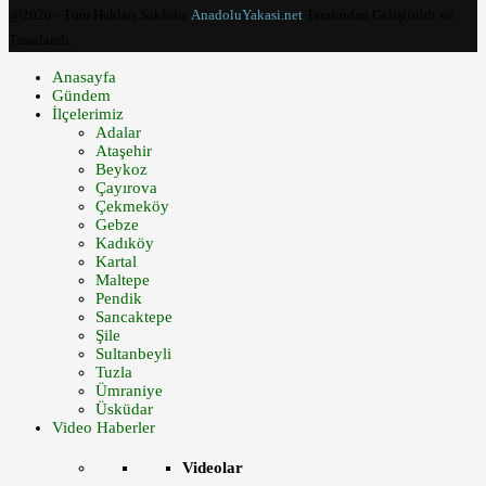
@2020 - Tüm Hakları Saklıdır.
AnadoluYakasi.net
Tarafından Geliştirildi ve
Tasarlandı.
Anasayfa
Gündem
İlçelerimiz
Adalar
Ataşehir
Beykoz
Çayırova
Çekmeköy
Gebze
Kadıköy
Kartal
Maltepe
Pendik
Sancaktepe
Şile
Sultanbeyli
Tuzla
Ümraniye
Üsküdar
Video Haberler
Videolar