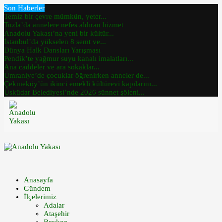
Son Haberler
Temiz bir çevre mümkün, yeter...
Tuzla’da annelere nefes aldıran hizmet
Anadolu Yakası’na yeni bir kültür...
İstanbul’da yükselen 8 semt ve...
Dünya Halk Dansları Yarışması
Pendik’te yağmur suyu kanalı imalatları...
Ana caddeler ve ara sokaklar...
Ümraniye’de çocuklar öğrenirken anneler de...
Çekmeköy’ün ikinci emekli kültürevi kapılarını...
Üsküdar Belediyesi’nde 2026 sünnet şöleni...
Anasayfa
Gündem
İlçelerimiz
Adalar
Ataşehir