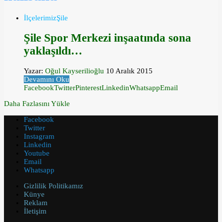
İlçelerimiz
Şile
Şile Spor Merkezi inşaatında sona
yaklaşıldı…
Yazar:
Oğul Kayserilioğlu
10 Aralık 2015
Devamını Oku
Facebook
Twitter
Pinterest
Linkedin
Whatsapp
Email
Daha Fazlasını Yükle
Facebook
Twitter
Instagram
Linkedin
Youtube
Email
Whatsapp
Gizlilik Politikamız
Künye
Reklam
İletişim