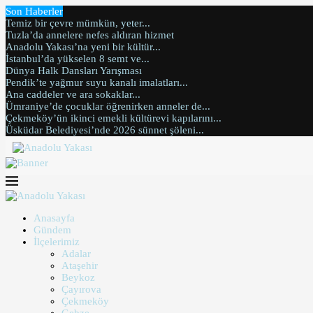
Son Haberler
Temiz bir çevre mümkün, yeter...
Tuzla’da annelere nefes aldıran hizmet
Anadolu Yakası’na yeni bir kültür...
İstanbul’da yükselen 8 semt ve...
Dünya Halk Dansları Yarışması
Pendik’te yağmur suyu kanalı imalatları...
Ana caddeler ve ara sokaklar...
Ümraniye’de çocuklar öğrenirken anneler de...
Çekmeköy’ün ikinci emekli kültürevi kapılarını...
Üsküdar Belediyesi’nde 2026 sünnet şöleni...
Anasayfa
Gündem
İlçelerimiz
Adalar
Ataşehir
Beykoz
Çayırova
Çekmeköy