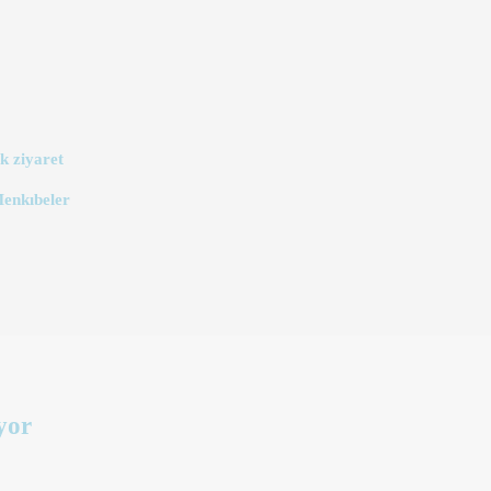
k ziyaret
Menkıbeler
yor