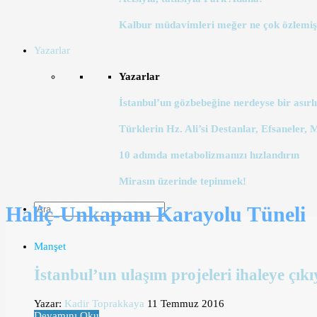
Kalbur müdavimleri meğer ne çok özlemiş
Yazarlar
Yazarlar
İstanbul’un gözbebeğine nerdeyse bir asırlı
Türklerin Hz. Ali’si Destanlar, Efsaneler, 
10 adımda metabolizmanızı hızlandırın
Mirasın üzerinde tepinmek!
Haliç-Unkapanı Karayolu Tüneli
Manşet
İstanbul’un ulaşım projeleri ihaleye çıkı
Yazar:
Kadir Toprakkaya
11 Temmuz 2016
Devamını Oku