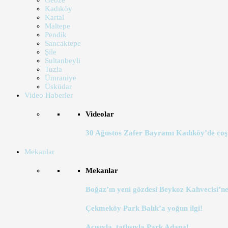
Gebze
Kadıköy
Kartal
Maltepe
Pendik
Sancaktepe
Şile
Sultanbeyli
Tuzla
Ümraniye
Üsküdar
Video Haberler
Videolar
30 Ağustos Zafer Bayramı Kadıköy’de coş
Mekanlar
Mekanlar
Boğaz’ın yeni gözdesi Beykoz Kahvecisi’ne
Çekmeköy Park Balık’a yoğun ilgi!
Acısıyla, tatlısıyla Park Adana!