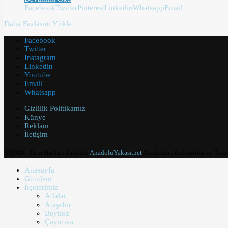
Facebook
Twitter
Pinterest
Linkedin
Whatsapp
Email
Daha Fazlasını Yükle
Facebook
Twitter
Instagram
Linkedin
Youtube
Email
Whatsapp
Gizlilik Politikamız
Künye
Reklam
İletişim
@2020 - Tüm Hakları Saklıdır.
AnadoluYakasi.net
Tarafından Geliştirildi ve Tasa
Anasayfa
Gündem
İlçelerimiz
Adalar
Ataşehir
Beykoz
Çayırova