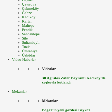
Beykoz
Çayırova
Çekmeköy
Gebze
Kadıköy
Kartal
Maltepe
Pendik
Sancaktepe
Şile
Sultanbeyli
Tuzla
Ümraniye
Üsküdar
Video Haberler
Videolar
30 Ağustos Zafer Bayramı Kadıköy’de
coşkuyla kutlandı
Mekanlar
Mekanlar
Boğaz’ın yeni gözdesi Beykoz