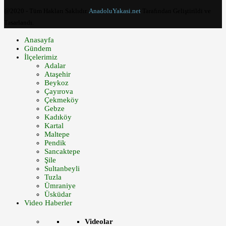
@2020 - Tüm Hakları Saklıdır.
AnadoluYakasi.net
Tarafından Geliştirildi ve
Tasarlandı.
Anasayfa
Gündem
İlçelerimiz
Adalar
Ataşehir
Beykoz
Çayırova
Çekmeköy
Gebze
Kadıköy
Kartal
Maltepe
Pendik
Sancaktepe
Şile
Sultanbeyli
Tuzla
Ümraniye
Üsküdar
Video Haberler
Videolar