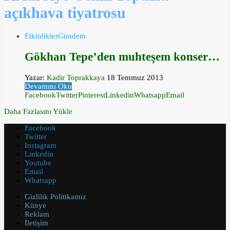
açıkhava tiyatrosu
Etkinlikler
Gündem
Gökhan Tepe’den muhteşem konser…
Yazar:
Kadir Toprakkaya
18 Temmuz 2013
Devamını Oku
Facebook
Twitter
Pinterest
Linkedin
Whatsapp
Email
Daha Fazlasını Yükle
Facebook
Twitter
Instagram
Linkedin
Youtube
Email
Whatsapp
Gizlilik Politikamız
Künye
Reklam
İletişim