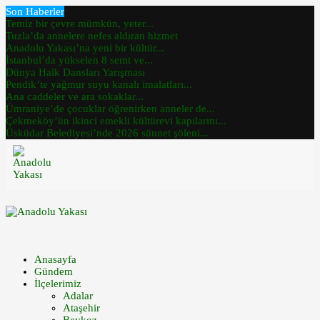
Son Haberler
Temiz bir çevre mümkün, yeter...
Tuzla’da annelere nefes aldıran hizmet
Anadolu Yakası’na yeni bir kültür...
İstanbul’da yükselen 8 semt ve...
Dünya Halk Dansları Yarışması
Pendik’te yağmur suyu kanalı imalatları...
Ana caddeler ve ara sokaklar...
Ümraniye’de çocuklar öğrenirken anneler de...
Çekmeköy’ün ikinci emekli kültürevi kapılarını...
Üsküdar Belediyesi’nde 2026 sünnet şöleni...
Anasayfa
Gündem
İlçelerimiz
Adalar
Ataşehir