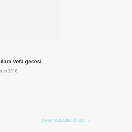
lara vefa gecesi
isan 2016
DAHA FAZLASINI YÜKLE