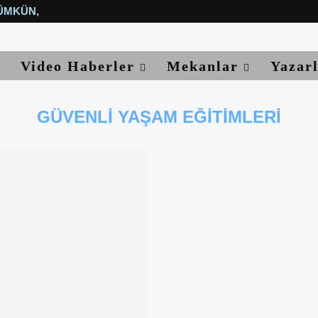
ÜMKÜN, YETER...
Video Haberler
Mekanlar
Yazar
GÜVENLI YAŞAM EĞITIMLERI