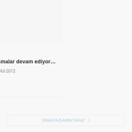
şmalar devam ediyor…
ylül 2012
DAHA FAZLASINI YÜKLE