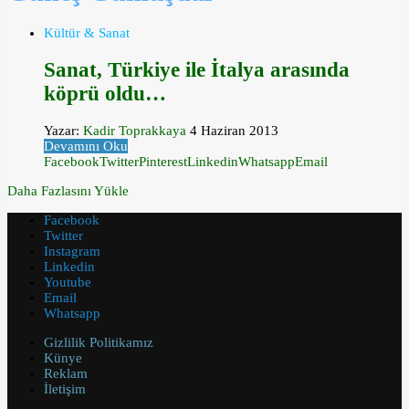
Kültür & Sanat
Sanat, Türkiye ile İtalya arasında
köprü oldu…
Yazar:
Kadir Toprakkaya
4 Haziran 2013
Devamını Oku
Facebook
Twitter
Pinterest
Linkedin
Whatsapp
Email
Daha Fazlasını Yükle
Facebook
Twitter
Instagram
Linkedin
Youtube
Email
Whatsapp
Gizlilik Politikamız
Künye
Reklam
İletişim