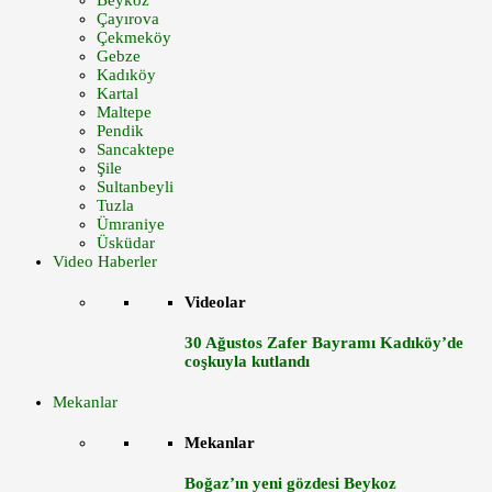
Beykoz
Çayırova
Çekmeköy
Gebze
Kadıköy
Kartal
Maltepe
Pendik
Sancaktepe
Şile
Sultanbeyli
Tuzla
Ümraniye
Üsküdar
Video Haberler
Videolar
30 Ağustos Zafer Bayramı Kadıköy’de
coşkuyla kutlandı
Mekanlar
Mekanlar
Boğaz’ın yeni gözdesi Beykoz