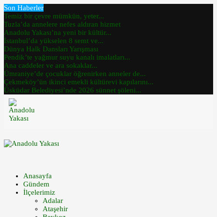
Son Haberler
Temiz bir çevre mümkün, yeter...
Tuzla’da annelere nefes aldıran hizmet
Anadolu Yakası’na yeni bir kültür...
İstanbul’da yükselen 8 semt ve...
Dünya Halk Dansları Yarışması
Pendik’te yağmur suyu kanalı imalatları...
Ana caddeler ve ara sokaklar...
Ümraniye’de çocuklar öğrenirken anneler de...
Çekmeköy’ün ikinci emekli kültürevi kapılarını...
Üsküdar Belediyesi’nde 2026 sünnet şöleni...
Anasayfa
Gündem
İlçelerimiz
Adalar
Ataşehir