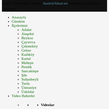
@2020 - Tüm Hakları Saklıdır.
AnadoluYakasi.net
Tarafından Geliştirildi ve
Tasarlandı.
Anasayfa
Gündem
İlçelerimiz
Adalar
Ataşehir
Beykoz
Çayırova
Çekmeköy
Gebze
Kadıköy
Kartal
Maltepe
Pendik
Sancaktepe
Şile
Sultanbeyli
Tuzla
Ümraniye
Üsküdar
Video Haberler
Videolar