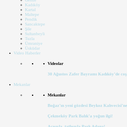
Gebze
Kadıköy
Kartal
Maltepe
Pendik
Sancaktepe
Şile
Sultanbeyli
Tuzla
Ümraniye
Üsküdar
Video Haberler
Videolar
30 Ağustos Zafer Bayramı Kadıköy’de coş
Mekanlar
Mekanlar
Boğaz’ın yeni gözdesi Beykoz Kahvecisi’ne
Çekmeköy Park Balık’a yoğun ilgi!
Acısıyla, tatlısıyla Park Adana!