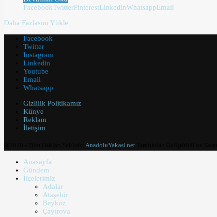
Facebook
Twitter
Pinterest
Linkedin
Whatsapp
Email
Daha Fazlasını Yükle
Facebook
Twitter
Instagram
Linkedin
Youtube
Email
Whatsapp
Gizlilik Politikamız
Künye
Reklam
İletişim
@2020 - Tüm Hakları Saklıdır.
AnadoluYakasi.net
Tarafından Geliştirildi ve Tasa
Anasayfa
Gündem
İlçelerimiz
Adalar
Ataşehir
Beykoz
Çayırova