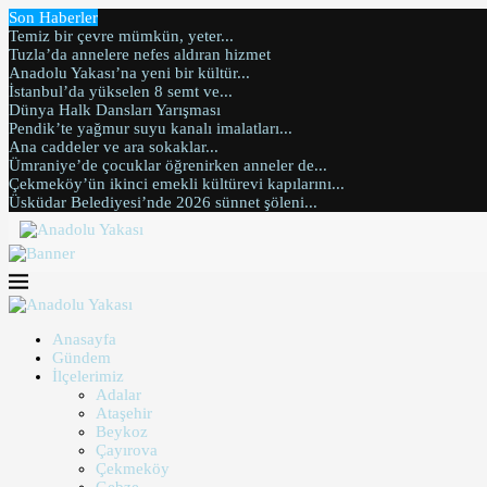
Son Haberler
Temiz bir çevre mümkün, yeter...
Tuzla’da annelere nefes aldıran hizmet
Anadolu Yakası’na yeni bir kültür...
İstanbul’da yükselen 8 semt ve...
Dünya Halk Dansları Yarışması
Pendik’te yağmur suyu kanalı imalatları...
Ana caddeler ve ara sokaklar...
Ümraniye’de çocuklar öğrenirken anneler de...
Çekmeköy’ün ikinci emekli kültürevi kapılarını...
Üsküdar Belediyesi’nde 2026 sünnet şöleni...
Anasayfa
Gündem
İlçelerimiz
Adalar
Ataşehir
Beykoz
Çayırova
Çekmeköy