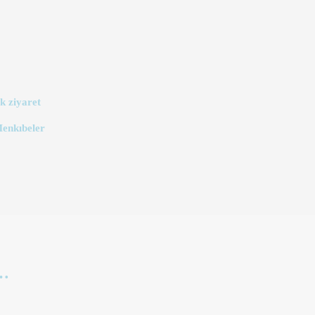
k ziyaret
Menkıbeler
r…