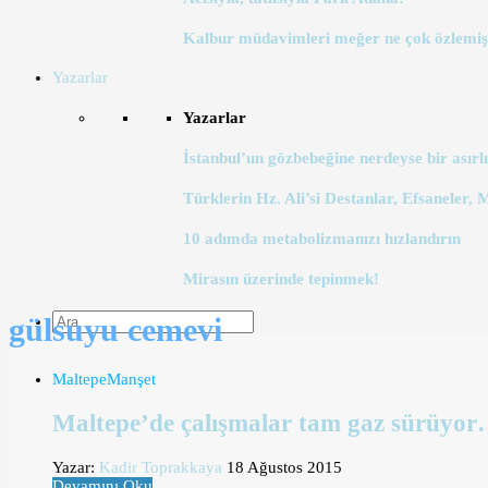
Kalbur müdavimleri meğer ne çok özlemiş
Yazarlar
Yazarlar
İstanbul’un gözbebeğine nerdeyse bir asırlı
Türklerin Hz. Ali’si Destanlar, Efsaneler, 
10 adımda metabolizmanızı hızlandırın
Mirasın üzerinde tepinmek!
gülsuyu cemevi
Maltepe
Manşet
Maltepe’de çalışmalar tam gaz sürüyo
Yazar:
Kadir Toprakkaya
18 Ağustos 2015
Devamını Oku