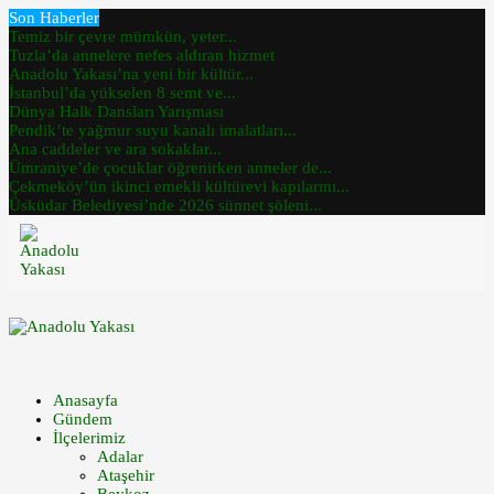
Son Haberler
Temiz bir çevre mümkün, yeter...
Tuzla’da annelere nefes aldıran hizmet
Anadolu Yakası’na yeni bir kültür...
İstanbul’da yükselen 8 semt ve...
Dünya Halk Dansları Yarışması
Pendik’te yağmur suyu kanalı imalatları...
Ana caddeler ve ara sokaklar...
Ümraniye’de çocuklar öğrenirken anneler de...
Çekmeköy’ün ikinci emekli kültürevi kapılarını...
Üsküdar Belediyesi’nde 2026 sünnet şöleni...
Anasayfa
Gündem
İlçelerimiz
Adalar
Ataşehir