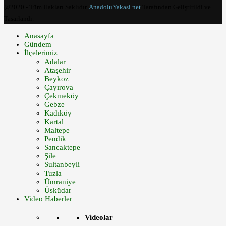
@2020 - Tüm Hakları Saklıdır.
AnadoluYakasi.net
Tarafından Geliştirildi ve
Tasarlandı.
Anasayfa
Gündem
İlçelerimiz
Adalar
Ataşehir
Beykoz
Çayırova
Çekmeköy
Gebze
Kadıköy
Kartal
Maltepe
Pendik
Sancaktepe
Şile
Sultanbeyli
Tuzla
Ümraniye
Üsküdar
Video Haberler
Videolar