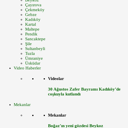
Beykoz
Çayırova
Çekmeköy
Gebze
Kadıköy
Kartal
Maltepe
Pendik
Sancaktepe
Şile
Sultanbeyli
Tuzla
Ümraniye
Üsküdar
Video Haberler
Videolar
30 Ağustos Zafer Bayramı Kadıköy’de
coşkuyla kutlandı
Mekanlar
Mekanlar
Boğaz’ın yeni gözdesi Beykoz