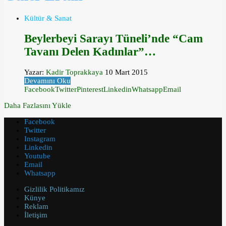
Kültür & Sanat
Beylerbeyi Sarayı Tüneli’nde “Cam
Tavanı Delen Kadınlar”…
Yazar:
Kadir Toprakkaya
10 Mart 2015
Devamını Oku
Facebook
Twitter
Pinterest
Linkedin
Whatsapp
Email
Daha Fazlasını Yükle
Facebook
Twitter
Instagram
Linkedin
Youtube
Email
Whatsapp
Gizlilik Politikamız
Künye
Reklam
İletişim