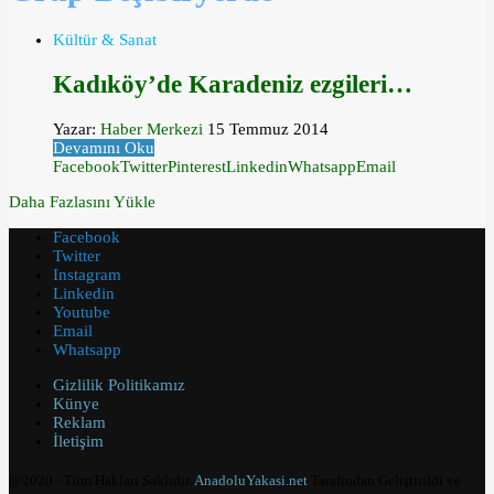
Kültür & Sanat
Kadıköy’de Karadeniz ezgileri…
Yazar:
Haber Merkezi
15 Temmuz 2014
Devamını Oku
Facebook
Twitter
Pinterest
Linkedin
Whatsapp
Email
Daha Fazlasını Yükle
Facebook
Twitter
Instagram
Linkedin
Youtube
Email
Whatsapp
Gizlilik Politikamız
Künye
Reklam
İletişim
@2020 - Tüm Hakları Saklıdır.
AnadoluYakasi.net
Tarafından Geliştirildi ve