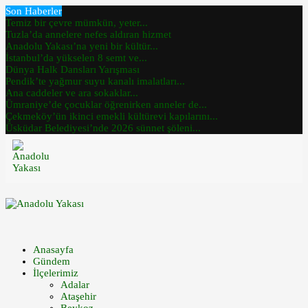
Son Haberler
Temiz bir çevre mümkün, yeter...
Tuzla’da annelere nefes aldıran hizmet
Anadolu Yakası’na yeni bir kültür...
İstanbul’da yükselen 8 semt ve...
Dünya Halk Dansları Yarışması
Pendik’te yağmur suyu kanalı imalatları...
Ana caddeler ve ara sokaklar...
Ümraniye’de çocuklar öğrenirken anneler de...
Çekmeköy’ün ikinci emekli kültürevi kapılarını...
Üsküdar Belediyesi’nde 2026 sünnet şöleni...
Anasayfa
Gündem
İlçelerimiz
Adalar
Ataşehir