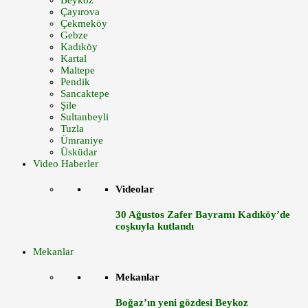
Beykoz
Çayırova
Çekmeköy
Gebze
Kadıköy
Kartal
Maltepe
Pendik
Sancaktepe
Şile
Sultanbeyli
Tuzla
Ümraniye
Üsküdar
Video Haberler
Videolar
30 Ağustos Zafer Bayramı Kadıköy’de
coşkuyla kutlandı
Mekanlar
Mekanlar
Boğaz’ın yeni gözdesi Beykoz