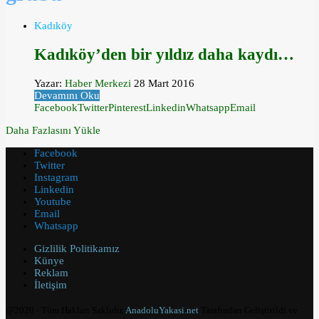
Kadıköy
Kadıköy’den bir yıldız daha kaydı…
Yazar:
Haber Merkezi
28 Mart 2016
Devamını Oku
Facebook
Twitter
Pinterest
Linkedin
Whatsapp
Email
Daha Fazlasını Yükle
Facebook
Twitter
Instagram
Linkedin
Youtube
Email
Whatsapp
Gizlilik Politikamız
Künye
Reklam
İletişim
@2020 - Tüm Hakları Saklıdır.
AnadoluYakasi.net
Tarafından Geliştirildi ve