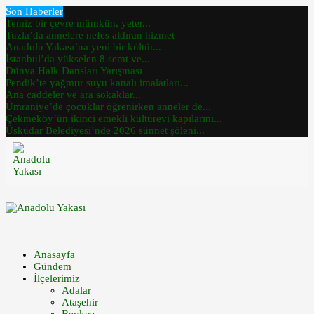
Son Haberler
Temiz bir çevre mümkün, yeter...
Tuzla’da annelere nefes aldıran hizmet
Anadolu Yakası’na yeni bir kültür...
İstanbul’da yükselen 8 semt ve...
Dünya Halk Dansları Yarışması
Pendik’te yağmur suyu kanalı imalatları...
Ana caddeler ve ara sokaklar...
Ümraniye’de çocuklar öğrenirken anneler de...
Çekmeköy’ün ikinci emekli kültürevi kapılarını...
Üsküdar Belediyesi’nde 2026 sünnet şöleni...
Anasayfa
Gündem
İlçelerimiz
Adalar
Ataşehir