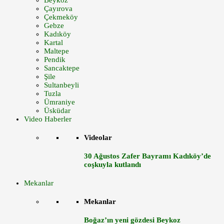
Beykoz
Çayırova
Çekmeköy
Gebze
Kadıköy
Kartal
Maltepe
Pendik
Sancaktepe
Şile
Sultanbeyli
Tuzla
Ümraniye
Üsküdar
Video Haberler
Videolar
30 Ağustos Zafer Bayramı Kadıköy’de
coşkuyla kutlandı
Mekanlar
Mekanlar
Boğaz’ın yeni gözdesi Beykoz