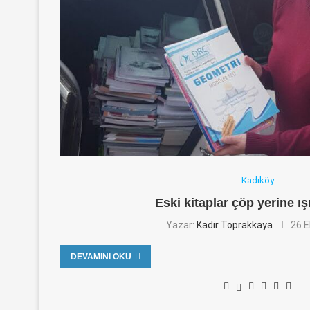
Kadıköy
Eski kitaplar çöp yerine ış
Yazar:
Kadir Toprakkaya
26 E
DEVAMINI OKU