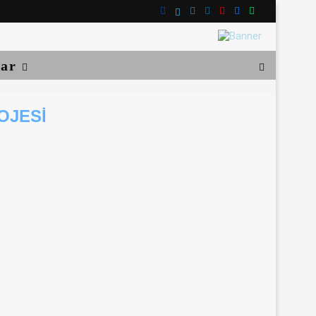
lar
OJESI