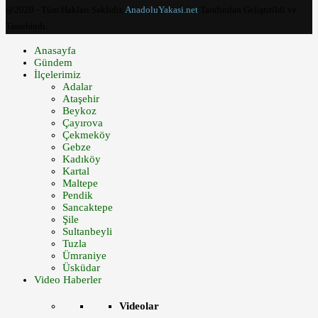
@2020 - Tüm Hakları Saklıdır.
AnadoluYakasi.net
Tarafından Geliştirildi ve
Tasarlandı.
Anasayfa
Gündem
İlçelerimiz
Adalar
Ataşehir
Beykoz
Çayırova
Çekmeköy
Gebze
Kadıköy
Kartal
Maltepe
Pendik
Sancaktepe
Şile
Sultanbeyli
Tuzla
Ümraniye
Üsküdar
Video Haberler
Videolar