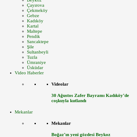
Beykoz
Çayırova
Çekmeköy
Gebze
Kadıköy
Kartal
Maltepe
Pendik
Sancaktepe
Şile
Sultanbeyli
Tuzla
Ümraniye
Üsküdar
Video Haberler
Videolar
30 Ağustos Zafer Bayramı Kadıköy’de
coşkuyla kutlandı
Mekanlar
Mekanlar
Boğaz’ın yeni gözdesi Beykoz