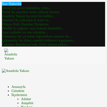
Son Haberler
Temiz bir çevre mümkün, yeter...
Tuzla’da annelere nefes aldıran hizmet
Anadolu Yakası’na yeni bir kültür...
İstanbul’da yükselen 8 semt ve...
Dünya Halk Dansları Yarışması
Pendik’te yağmur suyu kanalı imalatları...
Ana caddeler ve ara sokaklar...
Ümraniye’de çocuklar öğrenirken anneler de...
Çekmeköy’ün ikinci emekli kültürevi kapılarını...
Üsküdar Belediyesi’nde 2026 sünnet şöleni...
Anasayfa
Gündem
İlçelerimiz
Adalar
Ataşehir