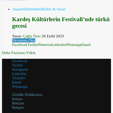
Ataşehir
Etkinlikler
Kültür & Sanat
Kardeş Kültürlerin Festivali’nde türkü
gecesi
Yazar:
Çağla Özer
26 Eylül 2023
Devamını Oku
Facebook
Twitter
Pinterest
Linkedin
Whatsapp
Email
Daha Fazlasını Yükle
Facebook
Twitter
Instagram
Linkedin
Youtube
Email
Whatsapp
Gizlilik Politikamız
Künye
Reklam
İletişim