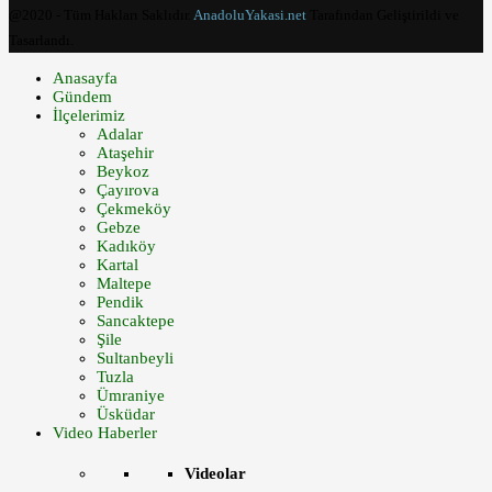
@2020 - Tüm Hakları Saklıdır.
AnadoluYakasi.net
Tarafından Geliştirildi ve
Tasarlandı.
Anasayfa
Gündem
İlçelerimiz
Adalar
Ataşehir
Beykoz
Çayırova
Çekmeköy
Gebze
Kadıköy
Kartal
Maltepe
Pendik
Sancaktepe
Şile
Sultanbeyli
Tuzla
Ümraniye
Üsküdar
Video Haberler
Videolar