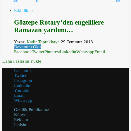
Etkinlikler
Göztepe Rotary’den engellilere
Ramazan yardımı…
Yazar:
Kadir Toprakkaya
29 Temmuz 2013
Devamını Oku
Facebook
Twitter
Pinterest
Linkedin
Whatsapp
Email
Daha Fazlasını Yükle
Facebook
Twitter
Instagram
Linkedin
Youtube
Email
Whatsapp
Gizlilik Politikamız
Künye
Reklam
İletişim