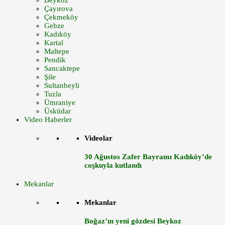
Beykoz
Çayırova
Çekmeköy
Gebze
Kadıköy
Kartal
Maltepe
Pendik
Sancaktepe
Şile
Sultanbeyli
Tuzla
Ümraniye
Üsküdar
Video Haberler
Videolar
30 Ağustos Zafer Bayramı Kadıköy’de
coşkuyla kutlandı
Mekanlar
Mekanlar
Boğaz’ın yeni gözdesi Beykoz