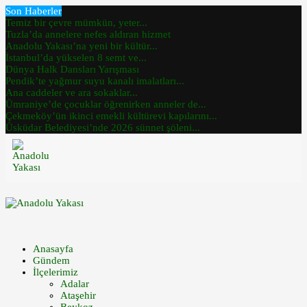
Son Haberler
Temiz bir çevre mümkün, yeter...
Tuzla’da annelere nefes aldıran hizmet
Anadolu Yakası’na yeni bir kültür...
İstanbul’da yükselen 8 semt ve...
Dünya Halk Dansları Yarışması
Pendik’te yağmur suyu kanalı imalatları...
Ana caddeler ve ara sokaklar...
Ümraniye’de çocuklar öğrenirken anneler de...
Çekmeköy’ün ikinci emekli kültürevi kapılarını...
Üsküdar Belediyesi’nde 2026 sünnet şöleni...
Anasayfa
Gündem
İlçelerimiz
Adalar
Ataşehir