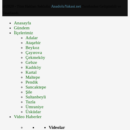
@2020 - Tüm Hakları Saklıdır.
AnadoluYakasi.net
Tarafından Geliştirildi ve
Tasarlandı.
Anasayfa
Gündem
İlçelerimiz
Adalar
Ataşehir
Beykoz
Çayırova
Çekmeköy
Gebze
Kadıköy
Kartal
Maltepe
Pendik
Sancaktepe
Şile
Sultanbeyli
Tuzla
Ümraniye
Üsküdar
Video Haberler
Videolar