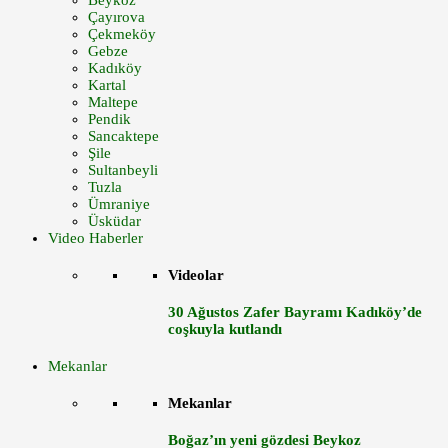
Beykoz
Çayırova
Çekmeköy
Gebze
Kadıköy
Kartal
Maltepe
Pendik
Sancaktepe
Şile
Sultanbeyli
Tuzla
Ümraniye
Üsküdar
Video Haberler
Videolar
30 Ağustos Zafer Bayramı Kadıköy’de
coşkuyla kutlandı
Mekanlar
Mekanlar
Boğaz’ın yeni gözdesi Beykoz