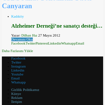
Canyaran
Kadıköy
Alzheimer Derneği’ne sanatçı desteği…
Yazar:
Dilhan Hız
27 Mayıs 2012
Devamını Oku
Facebook
Twitter
Pinterest
Linkedin
Whatsapp
Email
Daha Fazlasını Yükle
Facebook
Twitter
Instagram
Linkedin
Youtube
Email
Whatsapp
Gizlilik Politikamız
Künye
Reklam
İletişim