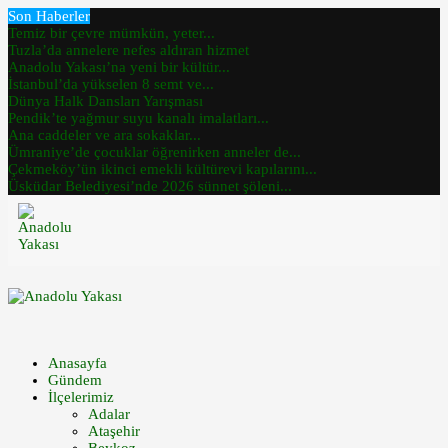
Son Haberler
Temiz bir çevre mümkün, yeter...
Tuzla’da annelere nefes aldıran hizmet
Anadolu Yakası’na yeni bir kültür...
İstanbul’da yükselen 8 semt ve...
Dünya Halk Dansları Yarışması
Pendik’te yağmur suyu kanalı imalatları...
Ana caddeler ve ara sokaklar...
Ümraniye’de çocuklar öğrenirken anneler de...
Çekmeköy’ün ikinci emekli kültürevi kapılarını...
Üsküdar Belediyesi’nde 2026 sünnet şöleni...
Anasayfa
Gündem
İlçelerimiz
Adalar
Ataşehir