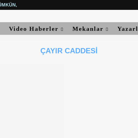
ÜMKÜN, YETER...
Video Haberler
Mekanlar
Yazar
ÇAYIR CADDESI