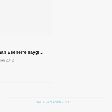
rhan Esener’e saygı…
isan 2012
DAHA FAZLASINI YÜKLE