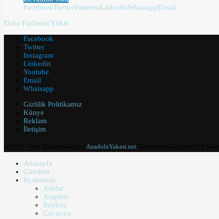
Facebook
Twitter
Pinterest
Linkedin
Whatsapp
Email
Daha Fazlasını Yükle
Facebook
Twitter
Instagram
Linkedin
Youtube
Email
Whatsapp
Gizlilik Politikamız
Künye
Reklam
İletişim
@2020 - Tüm Hakları Saklıdır.
AnadoluYakasi.net
Tarafından Geliştirildi ve Tasa
Anasayfa
Gündem
İlçelerimiz
Adalar
Ataşehir
Beykoz
Çayırova