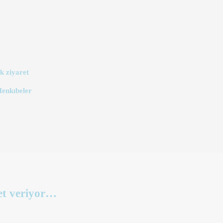
k ziyaret
Menkıbeler
et veriyor…