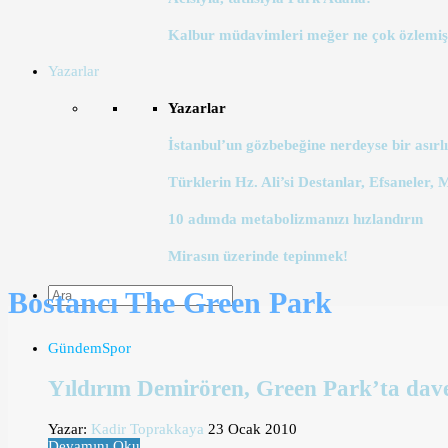
Kalbur müdavimleri meğer ne çok özlemiş
Yazarlar
Yazarlar
İstanbul’un gözbebeğine nerdeyse bir asırlı
Türklerin Hz. Ali’si Destanlar, Efsaneler, 
10 adımda metabolizmanızı hızlandırın
Mirasın üzerinde tepinmek!
Bostancı The Green Park
Gündem
Spor
Yıldırım Demirören, Green Park’ta dav
Yazar:
Kadir Toprakkaya
23 Ocak 2010
Devamını Oku