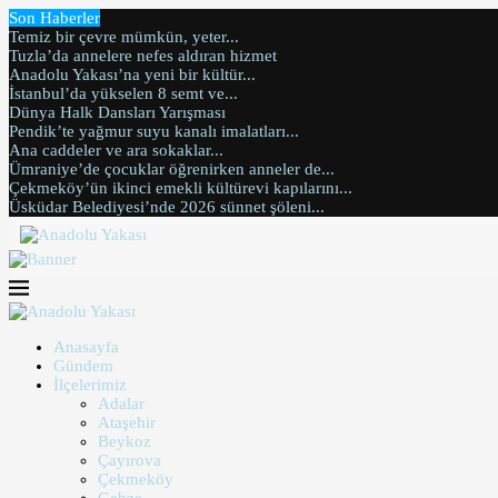
Son Haberler
Temiz bir çevre mümkün, yeter...
Tuzla’da annelere nefes aldıran hizmet
Anadolu Yakası’na yeni bir kültür...
İstanbul’da yükselen 8 semt ve...
Dünya Halk Dansları Yarışması
Pendik’te yağmur suyu kanalı imalatları...
Ana caddeler ve ara sokaklar...
Ümraniye’de çocuklar öğrenirken anneler de...
Çekmeköy’ün ikinci emekli kültürevi kapılarını...
Üsküdar Belediyesi’nde 2026 sünnet şöleni...
Anasayfa
Gündem
İlçelerimiz
Adalar
Ataşehir
Beykoz
Çayırova
Çekmeköy