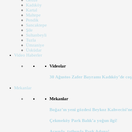
Gebze
Kadıköy
Kartal
Maltepe
Pendik
Sancaktepe
Şile
Sultanbeyli
Tuzla
Ümraniye
Üsküdar
Video Haberler
Videolar
30 Ağustos Zafer Bayramı Kadıköy’de coş
Mekanlar
Mekanlar
Boğaz’ın yeni gözdesi Beykoz Kahvecisi’ne
Çekmeköy Park Balık’a yoğun ilgi!
Acısıyla, tatlısıyla Park Adana!