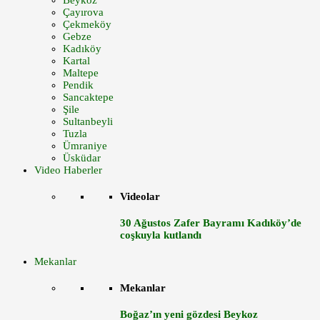
Beykoz
Çayırova
Çekmeköy
Gebze
Kadıköy
Kartal
Maltepe
Pendik
Sancaktepe
Şile
Sultanbeyli
Tuzla
Ümraniye
Üsküdar
Video Haberler
Videolar
30 Ağustos Zafer Bayramı Kadıköy’de
coşkuyla kutlandı
Mekanlar
Mekanlar
Boğaz’ın yeni gözdesi Beykoz