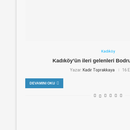
Kadıköy
Kadıköy’ün ileri gelenleri Bod
Yazar:
Kadir Toprakkaya
16 E
DEVAMINI OKU