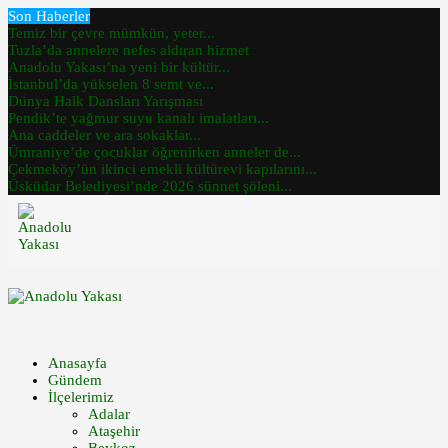
Son Haberler
Temiz bir çevre mümkün, yeter...
Tuzla’da annelere nefes aldıran hizmet
Anadolu Yakası’na yeni bir kültür...
İstanbul’da yükselen 8 semt ve...
Dünya Halk Dansları Yarışması
Pendik’te yağmur suyu kanalı imalatları...
Ana caddeler ve ara sokaklar...
Ümraniye’de çocuklar öğrenirken anneler de...
Çekmeköy’ün ikinci emekli kültürevi kapılarını...
Üsküdar Belediyesi’nde 2026 sünnet şöleni...
Anasayfa
Gündem
İlçelerimiz
Adalar
Ataşehir