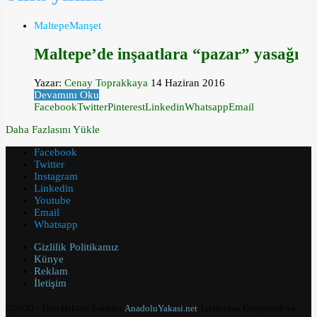
Maltepe
Manşet
Maltepe’de inşaatlara “pazar” yasağı
Yazar:
Cenay Toprakkaya
14 Haziran 2016
Devamını Oku
Facebook
Twitter
Pinterest
Linkedin
Whatsapp
Email
Daha Fazlasını Yükle
Facebook
Twitter
Instagram
Linkedin
Youtube
Email
Whatsapp
Gizlilik Politikamız
Künye
Reklam
İletişim
@2020 - Tüm Hakları Saklıdır.
AnadoluYakasi.net
Tarafından Geliştirildi ve