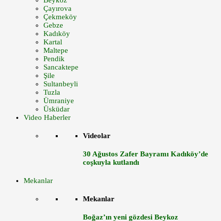
Beykoz
Çayırova
Çekmeköy
Gebze
Kadıköy
Kartal
Maltepe
Pendik
Sancaktepe
Şile
Sultanbeyli
Tuzla
Ümraniye
Üsküdar
Video Haberler
Videolar
30 Ağustos Zafer Bayramı Kadıköy’de
coşkuyla kutlandı
Mekanlar
Mekanlar
Boğaz’ın yeni gözdesi Beykoz