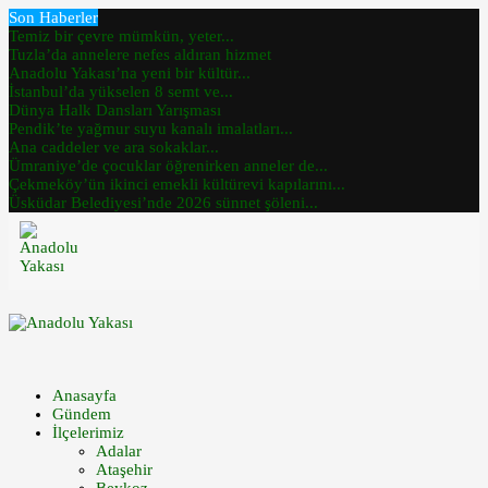
Son Haberler
Temiz bir çevre mümkün, yeter...
Tuzla’da annelere nefes aldıran hizmet
Anadolu Yakası’na yeni bir kültür...
İstanbul’da yükselen 8 semt ve...
Dünya Halk Dansları Yarışması
Pendik’te yağmur suyu kanalı imalatları...
Ana caddeler ve ara sokaklar...
Ümraniye’de çocuklar öğrenirken anneler de...
Çekmeköy’ün ikinci emekli kültürevi kapılarını...
Üsküdar Belediyesi’nde 2026 sünnet şöleni...
Anasayfa
Gündem
İlçelerimiz
Adalar
Ataşehir