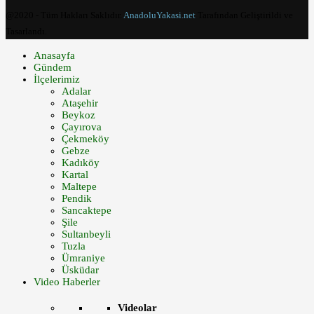
@2020 - Tüm Hakları Saklıdır.
AnadoluYakasi.net
Tarafından Geliştirildi ve
Tasarlandı.
Anasayfa
Gündem
İlçelerimiz
Adalar
Ataşehir
Beykoz
Çayırova
Çekmeköy
Gebze
Kadıköy
Kartal
Maltepe
Pendik
Sancaktepe
Şile
Sultanbeyli
Tuzla
Ümraniye
Üsküdar
Video Haberler
Videolar