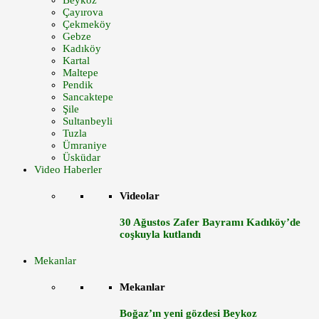
Beykoz
Çayırova
Çekmeköy
Gebze
Kadıköy
Kartal
Maltepe
Pendik
Sancaktepe
Şile
Sultanbeyli
Tuzla
Ümraniye
Üsküdar
Video Haberler
Videolar
30 Ağustos Zafer Bayramı Kadıköy’de
coşkuyla kutlandı
Mekanlar
Mekanlar
Boğaz’ın yeni gözdesi Beykoz