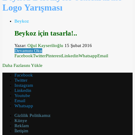
Logo Yarışması
Beykoz
Beykoz için tasarla!..
Yazar:
Oğul Kayserilioğlu
15 Şubat 2016
Devamını Oku
Facebook
Twitter
Pinterest
Linkedin
Whatsapp
Email
Daha Fazlasını Yükle
Facebook
Twitter
Instagram
Linkedin
Youtube
Email
Whatsapp
Gizlilik Politikamız
Künye
Reklam
İletişim